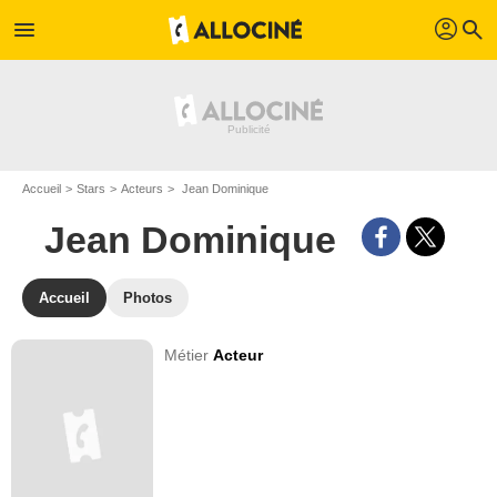
profil
menu
search
Accueil
Stars
Acteurs
Jean Dominique
Jean Dominique
Accueil
Photos
Métier
Acteur