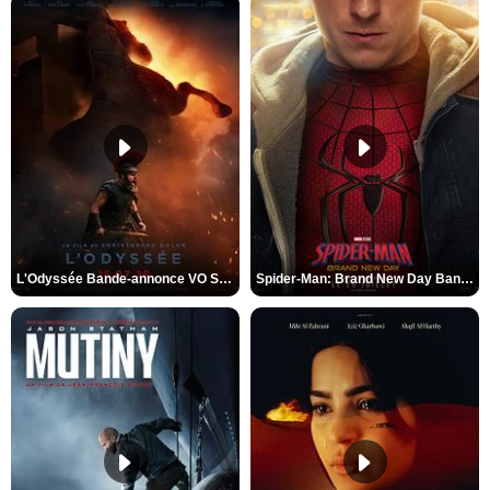
L'Odyssée Bande-annonce VO STFR
Spider-Man: Brand New Day Bande-annonce VO STFR