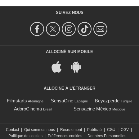
SUIVEZ-NOUS
ALLOCINÉ SUR MOBILE
ALLOCINÉ À L'ÉTRANGER
Filmstarts
SensaCine
Beyazperde
Allemagne
Espagne
Turquie
AdoroCinema
Sensacine México
Brésil
Mexique
Contact
|
Qui sommes-nous
|
Recrutement
|
Publicité
|
CGU
|
CGV
|
Politique de cookies
|
Préférences cookies
|
Données Personnelles
|