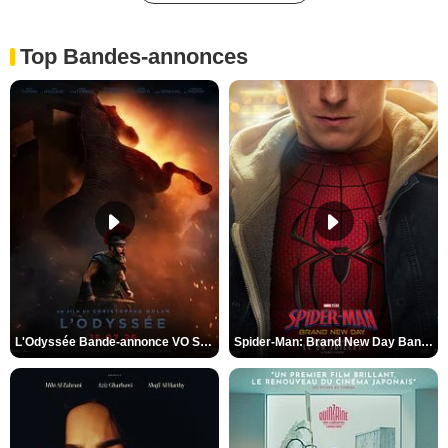
Top Bandes-annonces
L'Odyssée Bande-annonce VO STFR
Spider-Man: Brand New Day Bande-annonce VO STFR