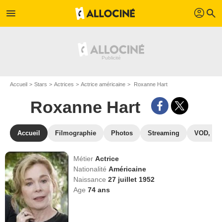
profil
menu
search
Accueil
Stars
Actrices
Actrice américaine
Roxanne Hart
Roxanne Hart
Accueil
Filmographie
Photos
Streaming
VOD, DV
Métier
Actrice
Nationalité
Américaine
Naissance
27 juillet 1952
Age
74
ans