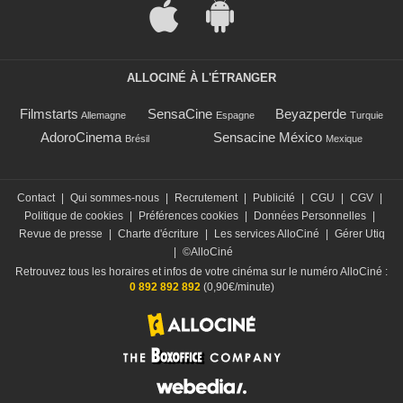
ALLOCINÉ À L'ÉTRANGER
Filmstarts
SensaCine
Beyazperde
Allemagne
Espagne
Turquie
AdoroCinema
Sensacine México
Brésil
Mexique
Contact
|
Qui sommes-nous
|
Recrutement
|
Publicité
|
CGU
|
CGV
|
Politique de cookies
|
Préférences cookies
|
Données Personnelles
|
Revue de presse
|
Charte d'écriture
|
Les services AlloCiné
|
Gérer Utiq
|
©AlloCiné
Retrouvez tous les horaires et infos de votre cinéma sur le numéro AlloCiné :
0 892 892 892
(0,90€/minute)