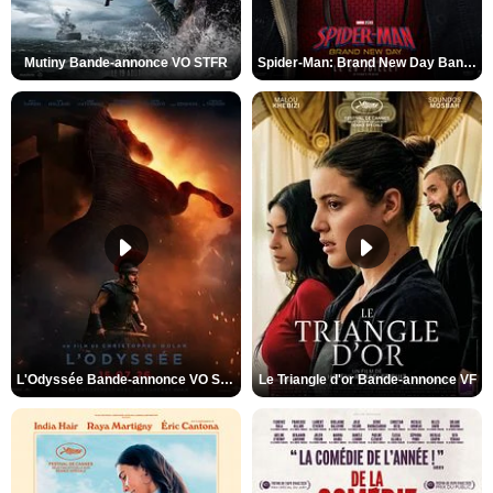
Mutiny Bande-annonce VO STFR
Spider-Man: Brand New Day Bande-annonce VO STFR
L'Odyssée Bande-annonce VO STFR
Le Triangle d'or Bande-annonce VF