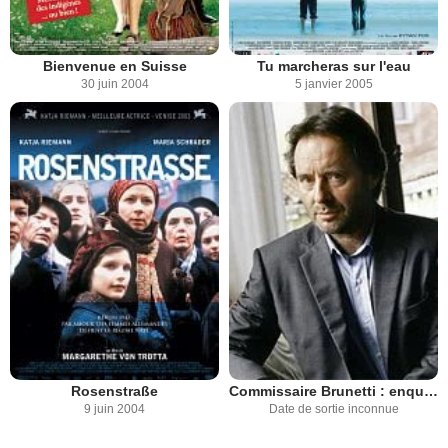
Bienvenue en Suisse
Tu marcheras sur l'eau
30 juin 2004
5 janvier 2005
Rosenstraße
Commissaire Brunetti : enquêtes à Venise
9 juin 2004
Date de sortie inconnue