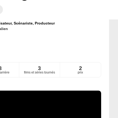
isateur,
Scénariste,
Producteur
alien
8
3
2
arrière
films et séries tournés
prix