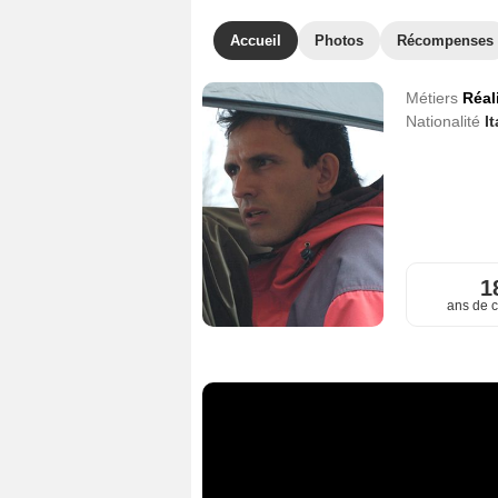
Accueil
Photos
Récompenses
Métiers
Réal
Nationalité
It
1
ans de c