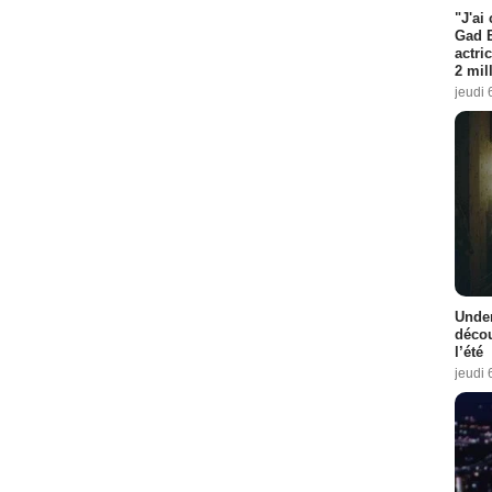
"J'ai
Gad E
actri
2 mil
jeudi 
Under
décou
l’été
jeudi 