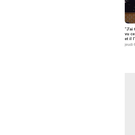
"J'ai
vu ce
et il 
jeudi 