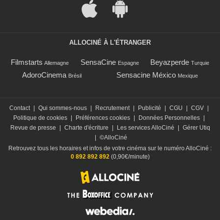
ALLOCINÉ À L'ÉTRANGER
Filmstarts
SensaCine
Beyazperde
Allemagne
Espagne
Turquie
AdoroCinema
Sensacine México
Brésil
Mexique
Contact
|
Qui sommes-nous
|
Recrutement
|
Publicité
|
CGU
|
CGV
|
Politique de cookies
|
Préférences cookies
|
Données Personnelles
|
Revue de presse
|
Charte d'écriture
|
Les services AlloCiné
|
Gérer Utiq
|
©AlloCiné
Retrouvez tous les horaires et infos de votre cinéma sur le numéro AlloCiné :
0 892 892 892
(0,90€/minute)