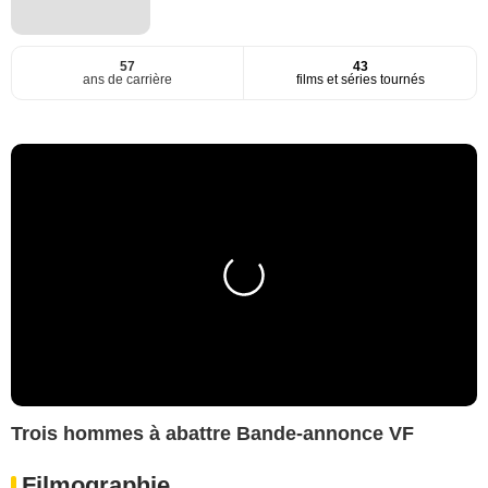
57
43
ans de carrière
films et séries tournés
Trois hommes à abattre Bande-annonce VF
Filmographie