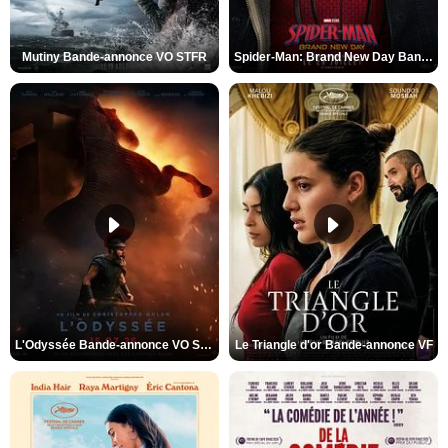
Mutiny Bande-annonce VO STFR
Spider-Man: Brand New Day Bande-annonce VO STFR
L'Odyssée Bande-annonce VO STFR
Le Triangle d'or Bande-annonce VF