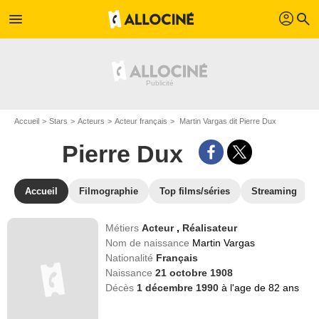
profil
menu
search
Accueil
Stars
Acteurs
Acteur français
Martin Vargas dit Pierre Dux
Pierre Dux
Accueil
Filmographie
Top films/séries
Streaming
Métiers
Acteur
,
Réalisateur
Nom de naissance
Martin Vargas
Nationalité
Français
Naissance
21 octobre 1908
Décès
1 décembre 1990
à l'age de 82 ans