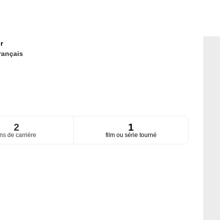
r
rançais
2
1
ns de carrière
film ou série tourné