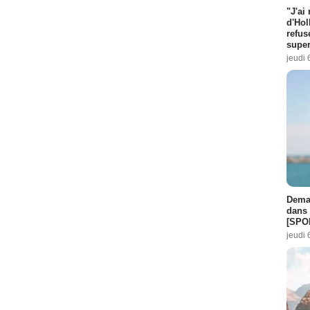
"J'ai
d'Hol
refus
super
jeudi 
Demai
dans 
[SPO
jeudi 