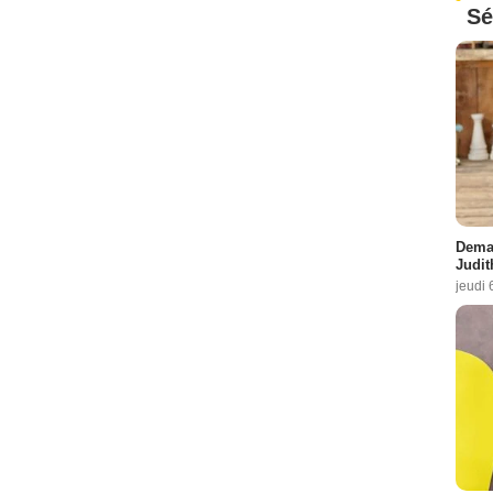
Sé
Demai
Judit
jeudi 