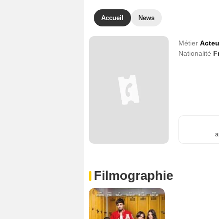
Accueil
News
Métier
Acteu
Nationalité
F
a
Filmographie