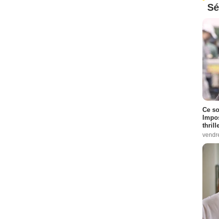
Sé
Ce so
Impos
thrill
vendr