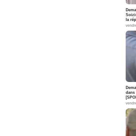
Demai
Soizi
la ré
vendr
Demai
dans 
[SPO
vendr