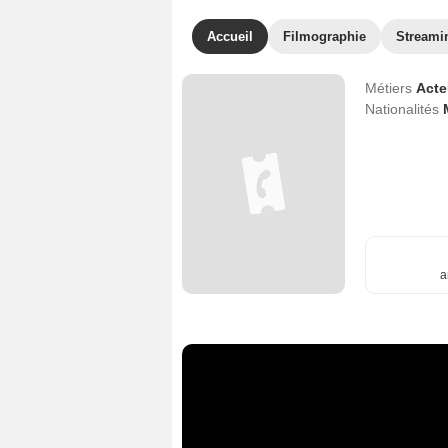
Accueil
Filmographie
Streami
Métiers
Act
Nationalités
a