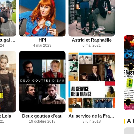
Opération Portugal 2: la vie de château
HPI
Astrid et Raphaëlle
024
4 mai 2023
6 mai 2021
 Lola
Deux gouttes d'eau
Au service de la France
A 
021
19 octobre 2018
3 juin 2018