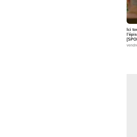
Ici t
l'épi
[SPO
vendr