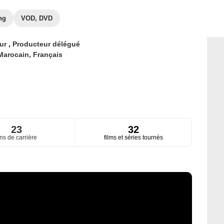
ng
VOD, DVD
eur
,
Producteur délégué
Marocain,
Français
23
32
ns de carrière
films et séries tournés