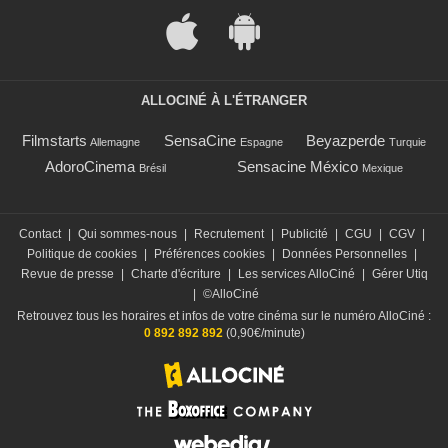
ALLOCINÉ À L'ÉTRANGER
Filmstarts
SensaCine
Beyazperde
Allemagne
Espagne
Turquie
AdoroCinema
Sensacine México
Brésil
Mexique
Contact
|
Qui sommes-nous
|
Recrutement
|
Publicité
|
CGU
|
CGV
|
Politique de cookies
|
Préférences cookies
|
Données Personnelles
|
Revue de presse
|
Charte d'écriture
|
Les services AlloCiné
|
Gérer Utiq
|
©AlloCiné
Retrouvez tous les horaires et infos de votre cinéma sur le numéro AlloCiné :
0 892 892 892
(0,90€/minute)