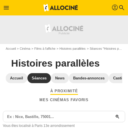
profil
menu
search
Accueil
Cinéma
Films à l'affiche
Histoires parallèles
Séances "Histoires parallèles" Paris
Histoires parallèles
Accueil
Séances
News
Bandes-annonces
Casting
À PROXIMITÉ
MES CINÉMAS FAVORIS
Vous êtes localisé à Paris 13e arrondissement