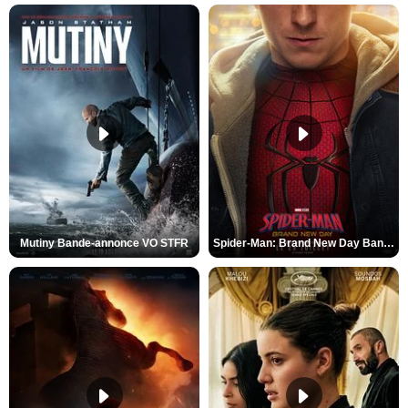
Mutiny Bande-annonce VO STFR
Spider-Man: Brand New Day Bande-annonce VO STFR