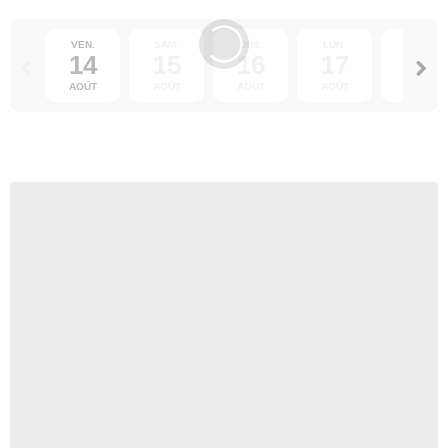
VEN.
SAM.
DIM.
LUN.
MAR.
14
15
16
17
18
AOÛT
AOÛT
AOÛT
AOÛT
AOÛT