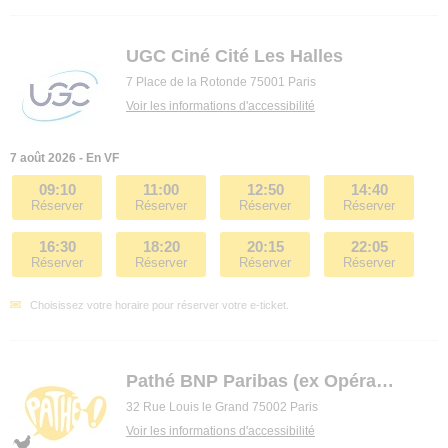
UGC Ciné Cité Les Halles
7 Place de la Rotonde 75001 Paris
Voir les informations d'accessibilité
7 août 2026 - En VF
09:10
11:00
12:50
14:40
Réserver
Réserver
Réserver
Réserver
16:30
18:20
20:15
22:05
Réserver
Réserver
Réserver
Réserver
Choisissez votre horaire pour réserver votre e-ticket.
Pathé BNP Paribas (ex Opéra premier)
32 Rue Louis le Grand 75002 Paris
Voir les informations d'accessibilité