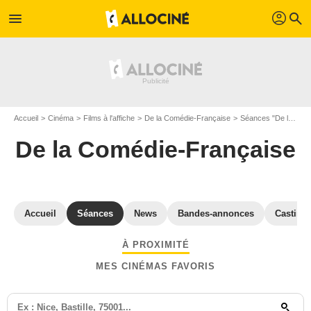
profil
menu
search
Accueil
Cinéma
Films à l'affiche
De la Comédie-Française
Séances "De la Comédie-Française" Paris
De la Comédie-Française
Accueil
Séances
News
Bandes-annonces
Casting
À PROXIMITÉ
MES CINÉMAS FAVORIS