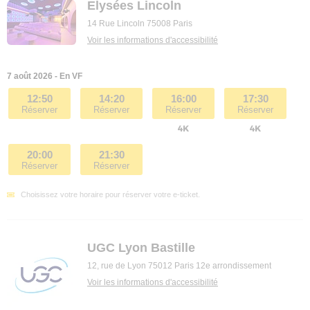
Elysées Lincoln
14 Rue Lincoln 75008 Paris
Voir les informations d'accessibilité
7 août 2026 - En VF
12:50
14:20
16:00
17:30
Réserver
Réserver
Réserver
Réserver
20:00
21:30
Réserver
Réserver
Choisissez votre horaire pour réserver votre e-ticket.
UGC Lyon Bastille
12, rue de Lyon 75012 Paris 12e arrondissement
Voir les informations d'accessibilité