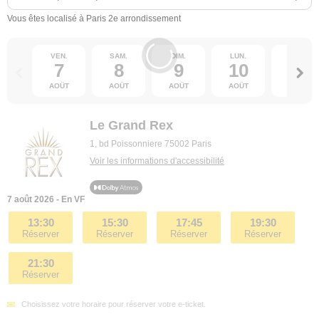
Vous êtes localisé à Paris 2e arrondissement
VEN.
SAM.
DIM.
LUN.
MAR.
7
8
9
10
11
AOÛT
AOÛT
AOÛT
AOÛT
AOÛT
Le Grand Rex
1, bd Poissonniere 75002 Paris
Voir les informations d'accessibilité
7 août 2026 - En VF
13:30
15:30
17:45
19:30
Réserver
Réserver
Réserver
Réserver
21:30
Réserver
Choisissez votre horaire pour réserver votre e-ticket.