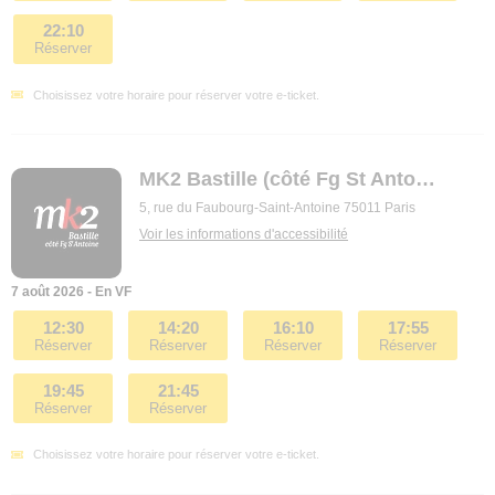
22:10
Réserver
Choisissez votre horaire pour réserver votre e-ticket.
MK2 Bastille (côté Fg St Antoine)
5, rue du Faubourg-Saint-Antoine 75011 Paris
Voir les informations d'accessibilité
7 août 2026 - En VF
12:30
14:20
16:10
17:55
Réserver
Réserver
Réserver
Réserver
19:45
21:45
Réserver
Réserver
Choisissez votre horaire pour réserver votre e-ticket.