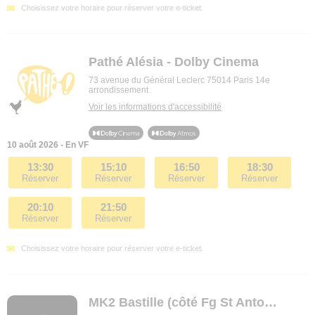
Choisissez votre horaire pour réserver votre e-ticket.
Pathé Alésia - Dolby Cinema
73 avenue du Général Leclerc 75014 Paris 14e
arrondissement
Voir les informations d'accessibilité
10 août 2026 - En VF
13:30
15:10
16:50
18:30
Réserver
Réserver
Réserver
Réserver
20:10
21:50
Réserver
Réserver
Choisissez votre horaire pour réserver votre e-ticket.
MK2 Bastille (côté Fg St Antoine)