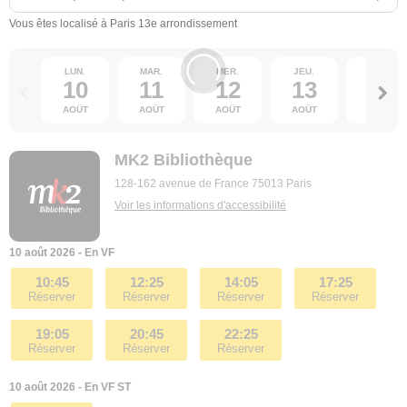
Vous êtes localisé à Paris 13e arrondissement
LUN.
MAR.
MER.
JEU.
VEN.
10
11
12
13
14
AOÛT
AOÛT
AOÛT
AOÛT
AOÛT
MK2 Bibliothèque
128-162 avenue de France 75013 Paris
Voir les informations d'accessibilité
10 août 2026 - En VF
10:45
12:25
14:05
17:25
Réserver
Réserver
Réserver
Réserver
19:05
20:45
22:25
Réserver
Réserver
Réserver
10 août 2026 - En VF ST