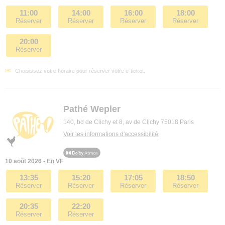
11:00
14:00
16:00
18:00
Réserver
Réserver
Réserver
Réserver
20:00
Réserver
Choisissez votre horaire pour réserver votre e-ticket.
Pathé Wepler
140, bd de Clichy et 8, av de Clichy 75018 Paris
Voir les informations d'accessibilité
10 août 2026 - En VF
13:35
15:20
17:05
18:50
Réserver
Réserver
Réserver
Réserver
20:35
22:20
Réserver
Réserver