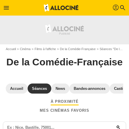
profil
menu
search
Accueil
Cinéma
Films à l'affiche
De la Comédie-Française
Séances "De la Comédie-Française" Paris
De la Comédie-Française
Accueil
Séances
News
Bandes-annonces
Casting
À PROXIMITÉ
MES CINÉMAS FAVORIS