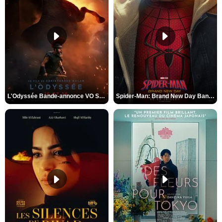
L'Odyssée Bande-annonce VO STFR
Spider-Man: Brand New Day Bande-annonce VO STFR