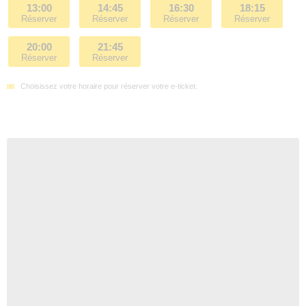
13:00
14:45
16:30
18:15
Réserver
Réserver
Réserver
Réserver
20:00
21:45
Réserver
Réserver
Choisissez votre horaire pour réserver votre e-ticket.