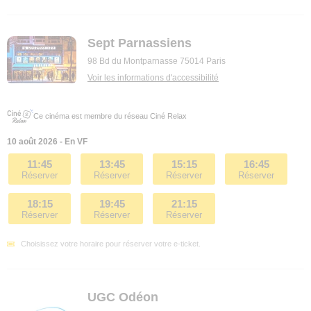
Sept Parnassiens
98 Bd du Montparnasse 75014 Paris
Voir les informations d'accessibilité
Ce cinéma est membre du réseau Ciné Relax
10 août 2026 - En VF
11:45
13:45
15:15
16:45
Réserver
Réserver
Réserver
Réserver
18:15
19:45
21:15
Réserver
Réserver
Réserver
Choisissez votre horaire pour réserver votre e-ticket.
UGC Odéon