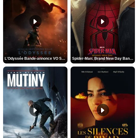
L'Odyssée Bande-annonce VO STFR
Spider-Man: Brand New Day Bande-annonce VO STFR