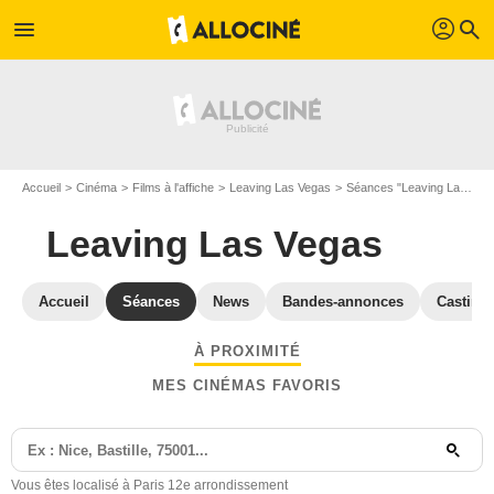
profil
menu
search
Accueil
Cinéma
Films à l'affiche
Leaving Las Vegas
Séances "Leaving Las Vegas" Paris
Leaving Las Vegas
Accueil
Séances
News
Bandes-annonces
Casting
À PROXIMITÉ
MES CINÉMAS FAVORIS
Vous êtes localisé à Paris 12e arrondissement