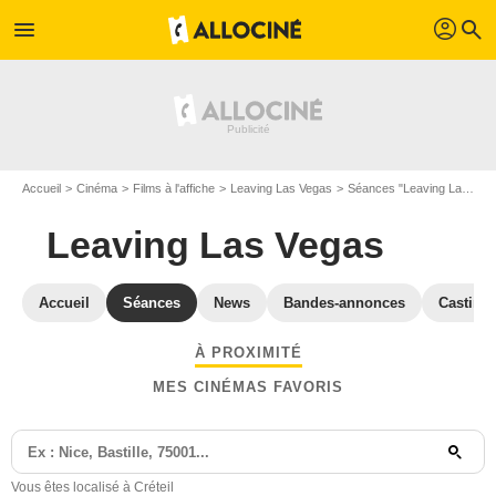
profil
menu
search
Accueil
Cinéma
Films à l'affiche
Leaving Las Vegas
Séances "Leaving Las Vegas" Val-de-Marne
Leaving Las Vegas
Accueil
Séances
News
Bandes-annonces
Casting
À PROXIMITÉ
MES CINÉMAS FAVORIS
Vous êtes localisé à Créteil