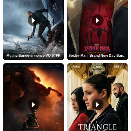
Mutiny Bande-annonce VO STFR
Spider-Man: Brand New Day Bande-annonce VO STFR