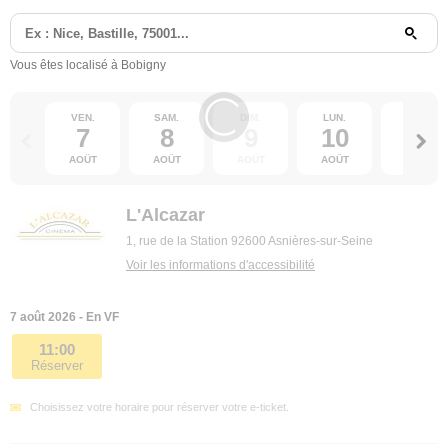
Vous êtes localisé à Bobigny
VEN.
SAM.
DIM.
LUN.
MAR.
7
8
9
10
11
AOÛT
AOÛT
AOÛT
AOÛT
AOÛT
L'Alcazar
1, rue de la Station 92600 Asnières-sur-Seine
Voir les informations d'accessibilité
7 août 2026 - En VF
11:00
Réserver
Choisissez votre horaire pour réserver votre e-ticket.