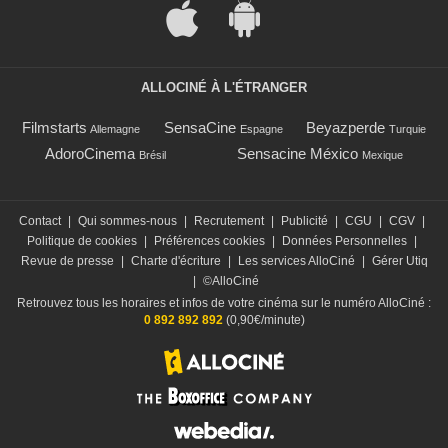
ALLOCINÉ À L'ÉTRANGER
Filmstarts
SensaCine
Beyazperde
Allemagne
Espagne
Turquie
AdoroCinema
Sensacine México
Brésil
Mexique
Contact
|
Qui sommes-nous
|
Recrutement
|
Publicité
|
CGU
|
CGV
|
Politique de cookies
|
Préférences cookies
|
Données Personnelles
|
Revue de presse
|
Charte d'écriture
|
Les services AlloCiné
|
Gérer Utiq
|
©AlloCiné
Retrouvez tous les horaires et infos de votre cinéma sur le numéro AlloCiné :
0 892 892 892
(0,90€/minute)