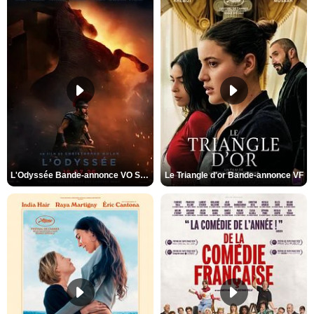
L'Odyssée Bande-annonce VO STFR
Le Triangle d'or Bande-annonce VF