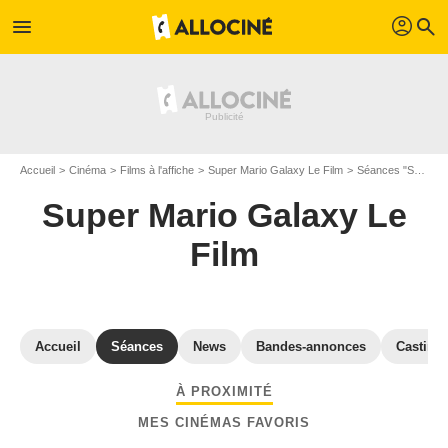
profil
menu
search
Accueil
Cinéma
Films à l'affiche
Super Mario Galaxy Le Film
Séances "Super Mario Galaxy Le Film" Seine-Saint-Denis
Super Mario Galaxy Le
Film
Accueil
Séances
News
Bandes-annonces
Casting
À PROXIMITÉ
MES CINÉMAS FAVORIS