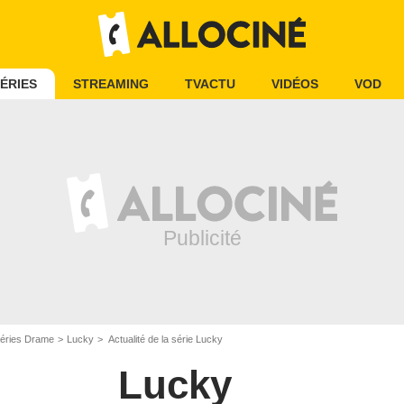
ÉRIES
STREAMING
TVACTU
VIDÉOS
VOD
éries Drame
Lucky
Actualité de la série Lucky
Lucky