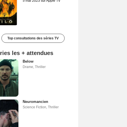
5 mai 2023 sur Apple TV
Top consultations des séries TV
ries les + attendues
Below
Drame
,
Thriller
Neuromancien
Science Fiction
,
Thriller