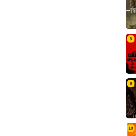
8
9
10