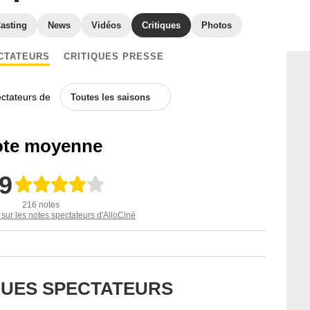
asting
News
Vidéos
Critiques
Photos
CTATEURS
CRITIQUES PRESSE
ectateurs de
Toutes les saisons
te moyenne
,9
216 notes
 sur les notes spectateurs d'AlloCiné
IQUES SPECTATEURS