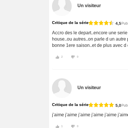
Un visiteur
Critique de la série
4,5
Publ
Accro des le depart..encore une serie 
house..ou autres..on parle d un autre 
bonne 1ere saison..et de plus avec d 
2
0
Un visiteur
Critique de la série
5,0
Publ
j'aime j'aime j'aime j'aime j'aime j'aime
1
0