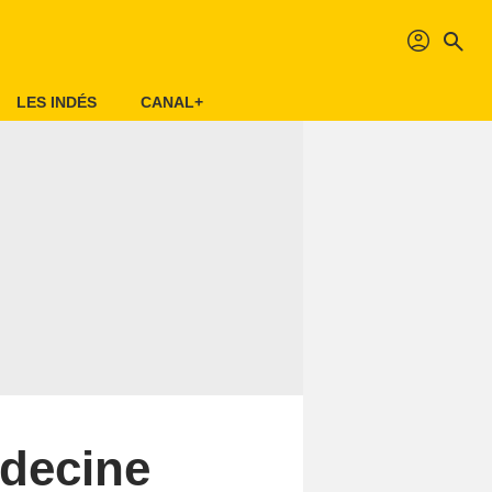
profil
search
LES INDÉS
CANAL+
édecine