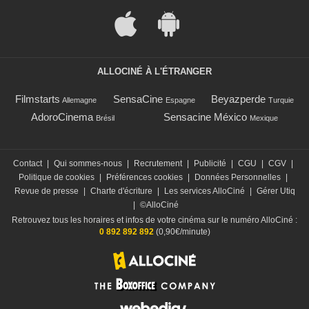
ALLOCINÉ À L'ÉTRANGER
Filmstarts
SensaCine
Beyazperde
Allemagne
Espagne
Turquie
AdoroCinema
Sensacine México
Brésil
Mexique
Contact
|
Qui sommes-nous
|
Recrutement
|
Publicité
|
CGU
|
CGV
|
Politique de cookies
|
Préférences cookies
|
Données Personnelles
|
Revue de presse
|
Charte d'écriture
|
Les services AlloCiné
|
Gérer Utiq
|
©AlloCiné
Retrouvez tous les horaires et infos de votre cinéma sur le numéro AlloCiné :
0 892 892 892
(0,90€/minute)