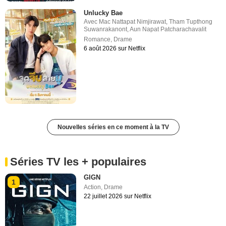
Unlucky Bae
Avec
Mac Nattapat Nimjirawat
,
Tham Tupthong
Suwanrakanont
,
Aun Napat Patcharachavalit
Romance
,
Drame
6 août 2026 sur Netflix
Nouvelles séries en ce moment à la TV
Séries TV les + populaires
GIGN
1
Action
,
Drame
22 juillet 2026 sur Netflix