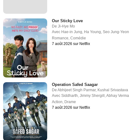
Our Sticky Love
De
Ji-Hye Mo
Avec
Hae-in Jung
,
Ha Young
,
Seo Jung-Yeon
Romance
,
Comédie
7 août 2026 sur Netflix
Operation Safed Saagar
De
Abhijeet Singh Parmar
,
Kushal Srivastava
Avec
Siddharth
,
Jimmy Shergill
,
Abhay Verma
Action
,
Drame
7 août 2026 sur Netflix