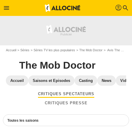
profil
menu
search
Accueil
Séries
Séries TV les plus populaires
The Mob Doctor
Avis The Mob Doctor
The Mob Doctor
Accueil
Saisons et Episodes
Casting
News
Vidéo
CRITIQUES SPECTATEURS
CRITIQUES PRESSE
Toutes les saisons