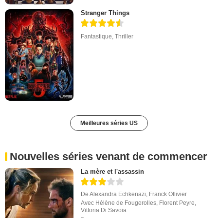
Stranger Things
Fantastique
,
Thriller
Meilleures séries US
Nouvelles séries venant de commencer
La mère et l'assassin
De
Alexandra Echkenazi
,
Franck Ollivier
Avec
Hélène de Fougerolles
,
Florent Peyre
,
Vittoria Di Savoia