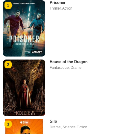
Prisoner
1
Thriller
,
Action
House of the Dragon
2
Fantastique
,
Drame
Silo
3
Drame
,
Science Fiction