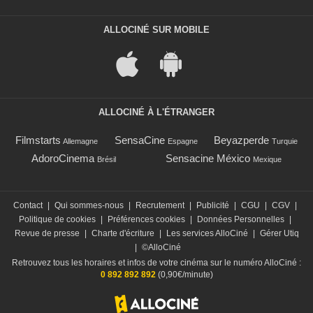
ALLOCINÉ SUR MOBILE
ALLOCINÉ À L'ÉTRANGER
Filmstarts
SensaCine
Beyazperde
Allemagne
Espagne
Turquie
AdoroCinema
Sensacine México
Brésil
Mexique
Contact
|
Qui sommes-nous
|
Recrutement
|
Publicité
|
CGU
|
CGV
|
Politique de cookies
|
Préférences cookies
|
Données Personnelles
|
Revue de presse
|
Charte d'écriture
|
Les services AlloCiné
|
Gérer Utiq
|
©AlloCiné
Retrouvez tous les horaires et infos de votre cinéma sur le numéro AlloCiné :
0 892 892 892
(0,90€/minute)