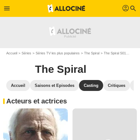
profil
menu
search
Accueil
Séries
Séries TV les plus populaires
The Spiral
The Spiral S01
Casti
The Spiral
Accueil
Saisons et Episodes
Casting
Critiques
Ph
Acteurs et actrices