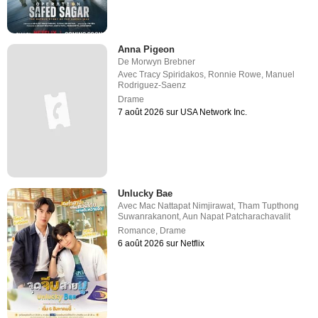
Anna Pigeon
De
Morwyn Brebner
Avec
Tracy Spiridakos
,
Ronnie Rowe
,
Manuel
Rodriguez-Saenz
Drame
7 août 2026 sur USA Network Inc.
Unlucky Bae
Avec
Mac Nattapat Nimjirawat
,
Tham Tupthong
Suwanrakanont
,
Aun Napat Patcharachavalit
Romance
,
Drame
6 août 2026 sur Netflix