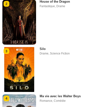
House of the Dragon
2
Fantastique
,
Drame
Silo
3
Drame
,
Science Fiction
Ma vie avec les Walter Boys
4
Romance
,
Comédie