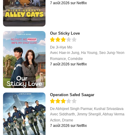
7 août 2026 sur Netflix
Our Sticky Love
De
Ji-Hye Mo
Avec
Hae-in Jung
,
Ha Young
,
Seo Jung-Yeon
Romance
,
Comédie
7 août 2026 sur Netflix
Operation Safed Saagar
De
Abhijeet Singh Parmar
,
Kushal Srivastava
Avec
Siddharth
,
Jimmy Shergill
,
Abhay Verma
Action
,
Drame
7 août 2026 sur Netflix