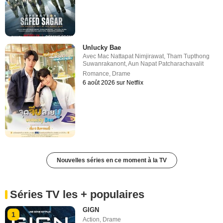
Unlucky Bae
Avec
Mac Nattapat Nimjirawat
,
Tham Tupthong
Suwanrakanont
,
Aun Napat Patcharachavalit
Romance
,
Drame
6 août 2026 sur Netflix
Nouvelles séries en ce moment à la TV
Séries TV les + populaires
GIGN
1
Action
,
Drame