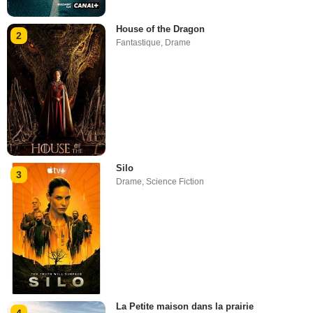
House of the Dragon
2
Fantastique
,
Drame
Silo
3
Drame
,
Science Fiction
La Petite maison dans la prairie
4