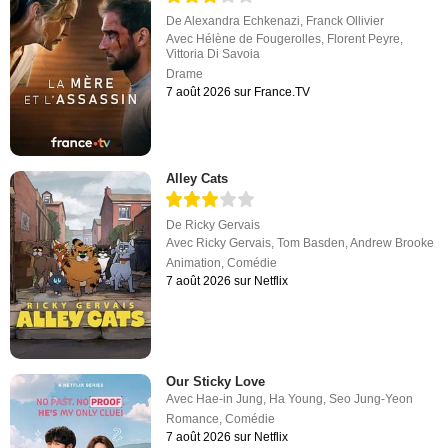
De
Alexandra Echkenazi
,
Franck Ollivier
Avec
Hélène de Fougerolles
,
Florent Peyre
,
Vittoria Di Savoia
Drame
7 août 2026 sur France.TV
Alley Cats
De
Ricky Gervais
Avec
Ricky Gervais
,
Tom Basden
,
Andrew Brooke
Animation
,
Comédie
7 août 2026 sur Netflix
Our Sticky Love
Avec
Hae-in Jung
,
Ha Young
,
Seo Jung-Yeon
Romance
,
Comédie
7 août 2026 sur Netflix