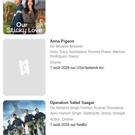
Anna Pigeon
De
Morwyn Brebner
Avec
Tracy Spiridakos
,
Ronnie Rowe
,
Manuel
Rodriguez-Saenz
Drame
7 août 2026 sur USA Network Inc.
Operation Safed Saagar
De
Abhijeet Singh Parmar
,
Kushal Srivastava
Avec
Harssh Singh
,
Siddharth
,
Jimmy Shergill
Action
,
Drame
7 août 2026 sur Netflix