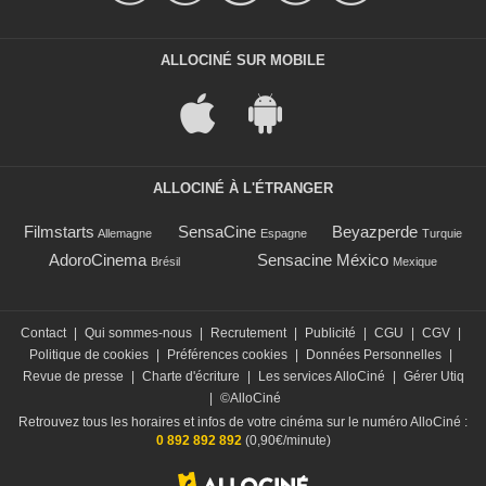
ALLOCINÉ SUR MOBILE
ALLOCINÉ À L'ÉTRANGER
Filmstarts
SensaCine
Beyazperde
Allemagne
Espagne
Turquie
AdoroCinema
Sensacine México
Brésil
Mexique
Contact
|
Qui sommes-nous
|
Recrutement
|
Publicité
|
CGU
|
CGV
|
Politique de cookies
|
Préférences cookies
|
Données Personnelles
|
Revue de presse
|
Charte d'écriture
|
Les services AlloCiné
|
Gérer Utiq
|
©AlloCiné
Retrouvez tous les horaires et infos de votre cinéma sur le numéro AlloCiné :
0 892 892 892
(0,90€/minute)