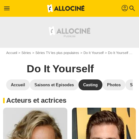
profil
menu
search
Accueil
Séries
Séries TV les plus populaires
Do It Yourself
Do It Yourself S01
Do It Yourself
Accueil
Saisons et Episodes
Casting
Photos
Séri
Acteurs et actrices