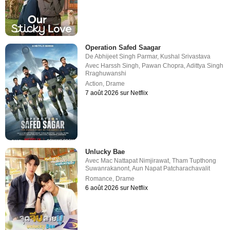
Operation Safed Saagar
De
Abhijeet Singh Parmar
,
Kushal Srivastava
Avec
Harssh Singh
,
Pawan Chopra
,
Adittya Singh
Rraghuwanshi
Action
,
Drame
7 août 2026 sur Netflix
Unlucky Bae
Avec
Mac Nattapat Nimjirawat
,
Tham Tupthong
Suwanrakanont
,
Aun Napat Patcharachavalit
Romance
,
Drame
6 août 2026 sur Netflix