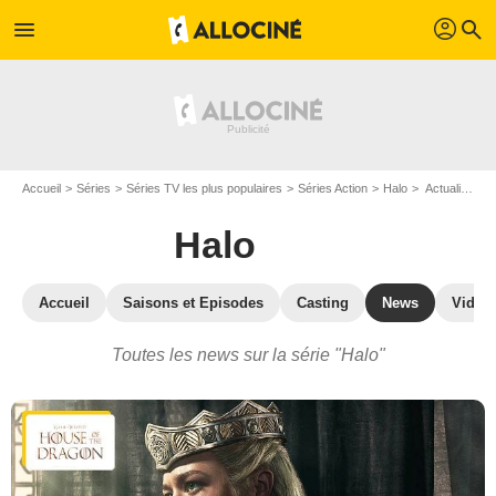
profil
menu
search
Accueil
Séries
Séries TV les plus populaires
Séries Action
Halo
Actualité de la série Halo
Halo
Accueil
Saisons et Episodes
Casting
News
Vidéo
Toutes les news sur la série "Halo"