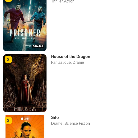
Thriller
,
Action
House of the Dragon
2
Fantastique
,
Drame
Silo
3
Drame
,
Science Fiction