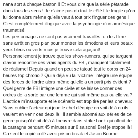
nana sort à chaque baston !! Et vous dire que la série pétarade
dans tous les sens ! Je n'aime pas du tout le côté fille fragile qu'on
lui donne alors même qu'elle veut à tout prix flinguer des gens !
C'est complètement illogique avec la psychologie d'un amnésique
traumatisé!
Les personnages ne sont pas vraiment travaillés, on les filme
sans arrêt en gros plan pour montrer les émotions et leurs beaux
yeux bleus ou verts mais je trouve cela agaçant!
Personnellement je trouve que les show-runners, qui se targuent
d'avoir rencontré des vrais agents du FBI, manquent totalement
de réalisme! Depuis quand on peut se tatoué tout le corps en 24
heures top chrono ? Qui a déjà vu la "victime" intégré une équipe
des forces de l'ordre alors même qu'elle a un parti pris évident ?
Quel genre de FBI intègre une civile et se laisse donner des
ordres de la sorte par une femme qui sait même pas ou elle va ?
L'actrice m'insupporte et le scénario est trop tiré par les cheveux !
Sans oublier l'acteur qui joue le chef d'équipe on voit déjà ou ils
veulent en venir ces deux là ! Il semble abonné aux séries de ce
genre puisqu'il était déjà à l'oeuvre dans strike back qui offrait de
la castagne pendant 45 minutes sur 8 saisons! Bref je stoppe là !
Ca sent le copié collé avec prison break et Jason Bourne!