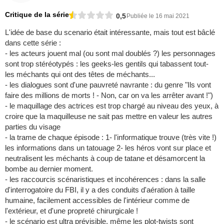
Critique de la série
0,5
Publiée le 16 mai 2021
L'idée de base du scenario était intéressante, mais tout est bâclé
dans cette série :
- les acteurs jouent mal (ou sont mal doublés ?) les personnages
sont trop stéréotypés : les geeks-les gentils qui tabassent tout-
les méchants qui ont des têtes de méchants...
- les dialogues sont d'une pauvreté navrante : du genre "Ils vont
faire des millions de morts ! - Non, car on va les arrêter avant !")
- le maquillage des actrices est trop chargé au niveau des yeux, à
croire que la maquilleuse ne sait pas mettre en valeur les autres
parties du visage
- la trame de chaque épisode : 1- l'informatique trouve (très vite !)
les informations dans un tatouage 2- les héros vont sur place et
neutralisent les méchants à coup de tatane et désamorcent la
bombe au dernier moment.
- les raccourcis scénaristiques et incohérences : dans la salle
d'interrogatoire du FBI, il y a des conduits d'aération à taille
humaine, facilement accessibles de l'intérieur comme de
l'extérieur, et d'une propreté chirurgicale !
- le scénario est ultra prévisible, même les plot-twists sont