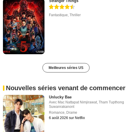
Stranger Things
Fantastique
,
Thriller
Meilleures séries US
Nouvelles séries venant de commencer
Unlucky Bae
Avec
Mac Nattapat Nimjirawat
,
Tham Tupthong
Suwanrakanont
Romance
,
Drame
6 août 2026 sur Netflix