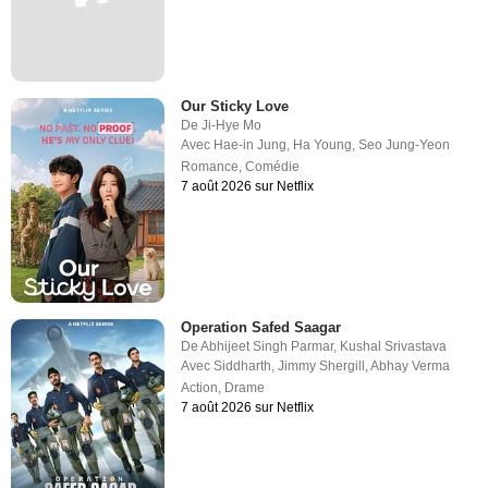
Our Sticky Love
De
Ji-Hye Mo
Avec
Hae-in Jung
,
Ha Young
,
Seo Jung-Yeon
Romance
,
Comédie
7 août 2026 sur Netflix
Operation Safed Saagar
De
Abhijeet Singh Parmar
,
Kushal Srivastava
Avec
Siddharth
,
Jimmy Shergill
,
Abhay Verma
Action
,
Drame
7 août 2026 sur Netflix