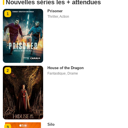
Nouvelles séries les + attendues
Prisoner
1
Thriller
,
Action
House of the Dragon
2
Fantastique
,
Drame
Silo
3