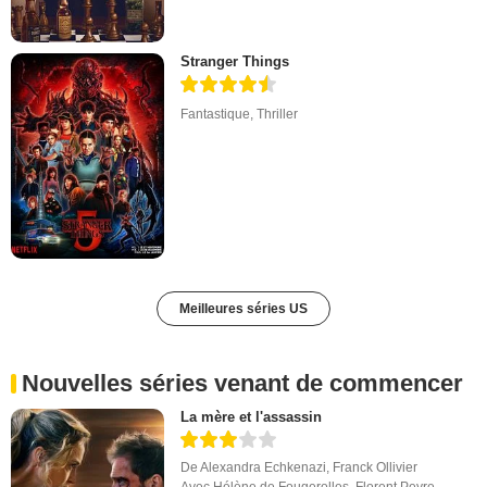
Stranger Things
Fantastique
,
Thriller
Meilleures séries US
Nouvelles séries venant de commencer
La mère et l'assassin
De
Alexandra Echkenazi
,
Franck Ollivier
Avec
Hélène de Fougerolles
,
Florent Peyre
,