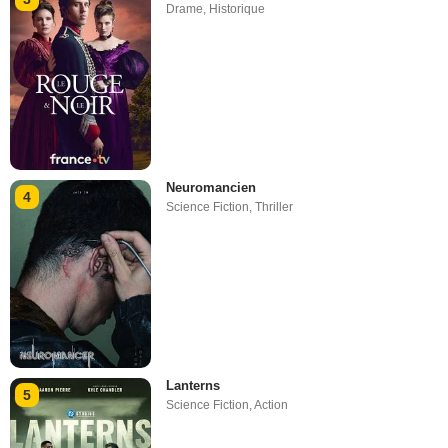
Drame
,
Historique
Neuromancien
4
Science Fiction
,
Thriller
Lanterns
5
Science Fiction
,
Action