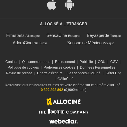
ALLOCINÉ À L'ÉTRANGER
Filmstarts
SensaCine
Beyazperde
Allemagne
Espagne
Turquie
AdoroCinema
Sensacine México
Brésil
Mexique
Contact
|
Qui sommes-nous
|
Recrutement
|
Publicité
|
CGU
|
CGV
|
Politique de cookies
|
Préférences cookies
|
Données Personnelles
|
Revue de presse
|
Charte d'écriture
|
Les services AlloCiné
|
Gérer Utiq
|
©AlloCiné
Retrouvez tous les horaires et infos de votre cinéma sur le numéro AlloCiné :
0 892 892 892
(0,90€/minute)