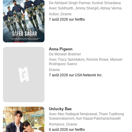
De
Abhijeet Singh Parmar
,
Kushal Srivastava
Avec
Siddharth
,
Jimmy Shergill
,
Abhay Verma
Action
,
Drame
7 août 2026 sur Netflix
Anna Pigeon
De
Morwyn Brebner
Avec
Tracy Spiridakos
,
Ronnie Rowe
,
Manuel
Rodriguez-Saenz
Drame
7 août 2026 sur USA Network Inc.
Unlucky Bae
Avec
Mac Nattapat Nimjirawat
,
Tham Tupthong
Suwanrakanont
,
Aun Napat Patcharachavalit
Romance
,
Drame
6 août 2026 sur Netflix