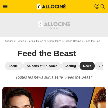
profil
menu
search
Accueil
Séries
Séries TV les plus populaires
Séries Drame
Feed the Beast
Ac
Feed the Beast
Accueil
Saisons et Episodes
Casting
News
Vidéo
Toutes les news sur la série "Feed the Beast"