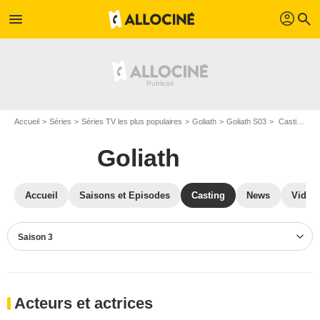
profil
menu
search
Accueil
Séries
Séries TV les plus populaires
Goliath
Goliath S03
Casting Goliath S03
Goliath
Accueil
Saisons et Episodes
Casting
News
Vidéo
Saison 3
Acteurs et actrices