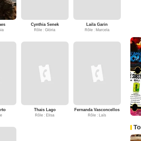
aes
Cynthia Senek
Laila Garin
sia
Rôle : Glória
Rôle : Marcela
rto
Thais Lago
Fernanda Vasconcellos
ne
Rôle : Elisa
Rôle : Laís
To