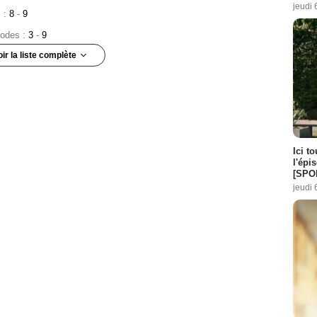
jeudi 
s :
8
-
9
sodes :
3
-
9
oir la liste complète
3
-
7
pisodes :
6
-
9
sodes :
3
-
6
Ici t
l'épi
[SPO
e :
5
jeudi 
ode :
6
 1 Episode :
5
isode :
6
de :
7
Episode :
8