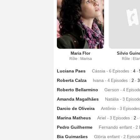
Maria Flor
Silvio Guin
Rôle : Marisa
Rôle : Ela
Luciana Paes
Cássia
- 6 Episodes :
4
-
Roberta Calza
Ivana
- 4 Episodes :
2
-
Roberto Bellarmino
Gerson
- 4 Episod
Amanda Magalhães
Natália
- 3 Episod
Darcio de Oliveira
Antônio
- 3 Episodes
Marina Matheus
Ariel
- 3 Episodes :
2
-
Pedro Guilherme
Fernando enfant
- 2
Bia Guimarães
Glória enfant
- 2 Episod