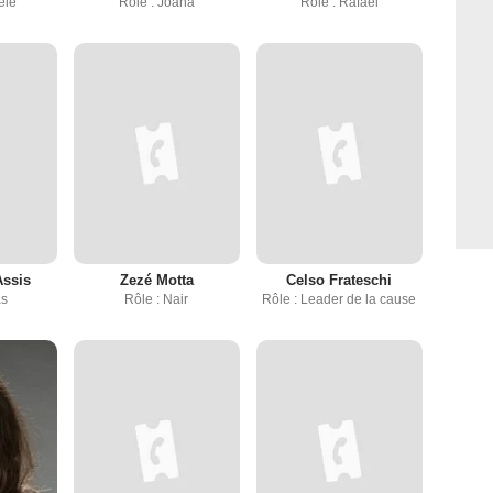
ele
Rôle : Joana
Rôle : Rafael
Assis
Zezé Motta
Celso Frateschi
as
Rôle : Nair
Rôle : Leader de la cause