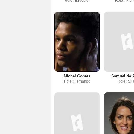
Rôle : Ezequiel
Rôle : Mich
Michel Gomes
Samuel de 
Rôle : Fernando
Rôle : Sil