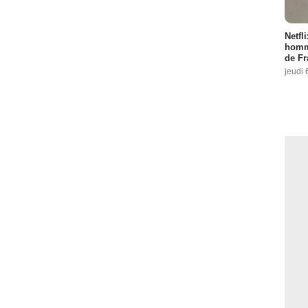
Netfl
homma
de Fr
jeudi 