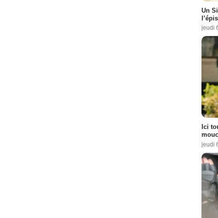
Un Si
l’épi
pisode :
5
jeudi 
sode :
10
sode :
2
 :
8
e :
6
Ici t
e :
8
mouch
sode :
2
jeudi 
e :
8
Marco
- 1 Episode :
8