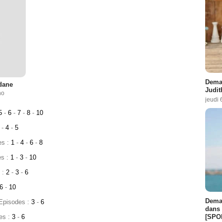
Demai
dane
Judit
no
jeudi 
5
-
6
-
7
-
8
-
10
3
-
4
-
5
es :
1
-
4
-
6
-
8
es :
1
-
3
-
10
 :
2
-
3
-
6
6
-
10
Demai
 Episodes :
3
-
6
dans 
[SPO
es :
3
-
6