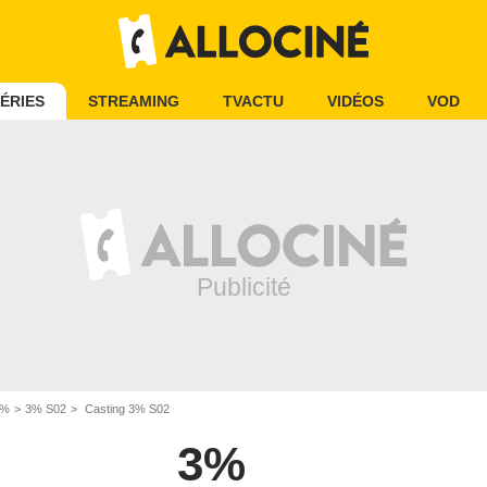
ÉRIES
STREAMING
TVACTU
VIDÉOS
VOD
3%
3% S02
Casting 3% S02
3%