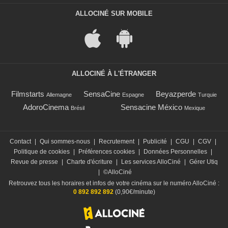
ALLOCINÉ SUR MOBILE
ALLOCINÉ À L'ÉTRANGER
Filmstarts
SensaCine
Beyazperde
Allemagne
Espagne
Turquie
AdoroCinema
Sensacine México
Brésil
Mexique
Contact
|
Qui sommes-nous
|
Recrutement
|
Publicité
|
CGU
|
CGV
|
Politique de cookies
|
Préférences cookies
|
Données Personnelles
|
Revue de presse
|
Charte d'écriture
|
Les services AlloCiné
|
Gérer Utiq
|
©AlloCiné
Retrouvez tous les horaires et infos de votre cinéma sur le numéro AlloCiné :
0 892 892 892
(0,90€/minute)