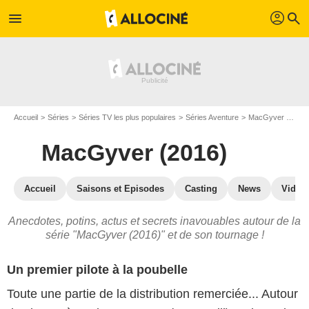
profil
menu
search
Accueil
Séries
Séries TV les plus populaires
Séries Aventure
MacGyver (2016)
MacGyver (2016)
Accueil
Saisons et Episodes
Casting
News
Vidéo
Anecdotes, potins, actus et secrets inavouables autour de la
série "MacGyver (2016)" et de son tournage !
Un premier pilote à la poubelle
Toute une partie de la distribution remerciée... Autour