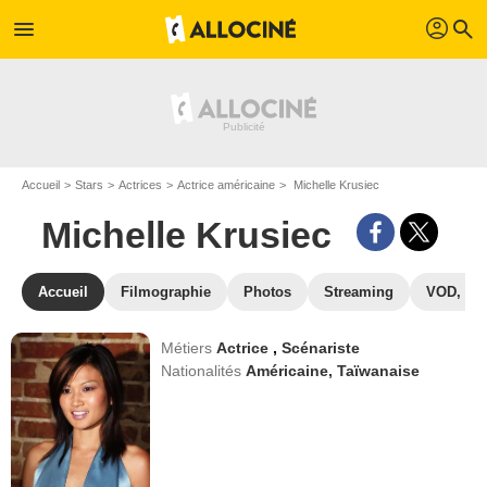
profil
menu
search
Accueil
Stars
Actrices
Actrice américaine
Michelle Krusiec
Michelle Krusiec
Accueil
Filmographie
Photos
Streaming
VOD, DV
Métiers
Actrice
,
Scénariste
Nationalités
Américaine,
Taïwanaise