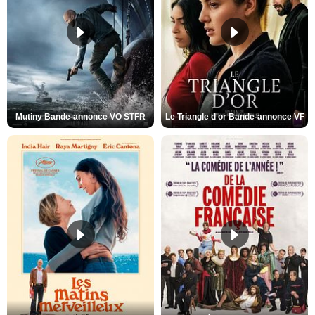
Mutiny Bande-annonce VO STFR
Le Triangle d'or Bande-annonce VF