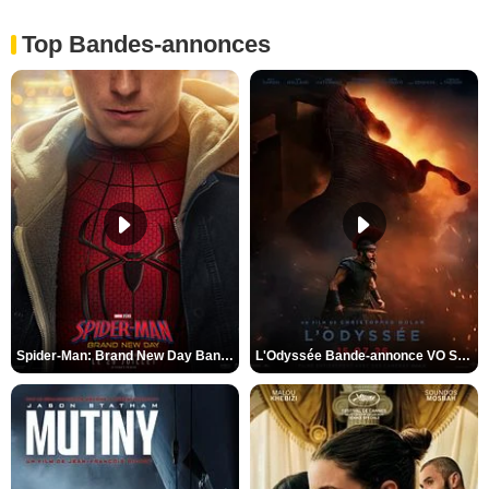
Top Bandes-annonces
Spider-Man: Brand New Day Bande-annonce VO STFR
L'Odyssée Bande-annonce VO STFR