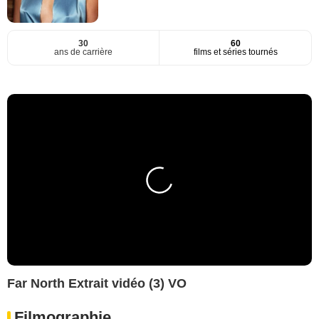
30
60
ans de carrière
films et séries tournés
Far North Extrait vidéo (3) VO
Filmographie