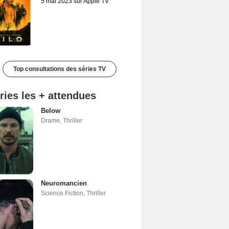
5 mai 2023 sur Apple TV
Top consultations des séries TV
ries les + attendues
Below
Drame
,
Thriller
Neuromancien
Science Fiction
,
Thriller