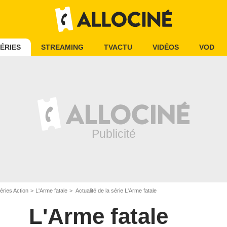
ÉRIES
STREAMING
TVACTU
VIDÉOS
VOD
éries Action
L'Arme fatale
Actualité de la série L'Arme fatale
L'Arme fatale