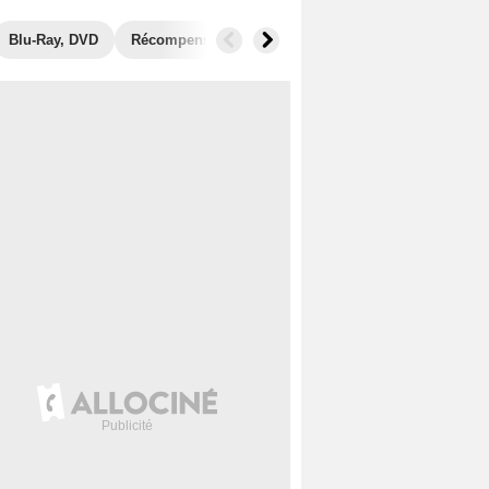
Blu-Ray, DVD
Récompenses
Photos
Secrets de tournage