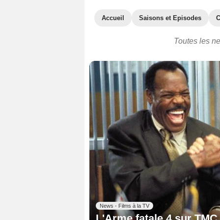
Accueil
Saisons et Episodes
C
Toutes les ne
News - Films à la TV
L'Arme fatale 4 sur TMC 