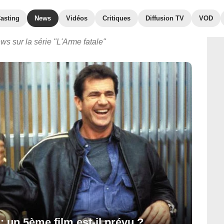
asting
News
Vidéos
Critiques
Diffusion TV
VOD
ws sur la série "L'Arme fatale"
: un 5ème film est-il prévu ?