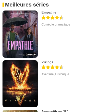
Meilleures séries
Empathie
Comédie dramatique
Vikings
Aventure
,
Historique
Anne with an "E"