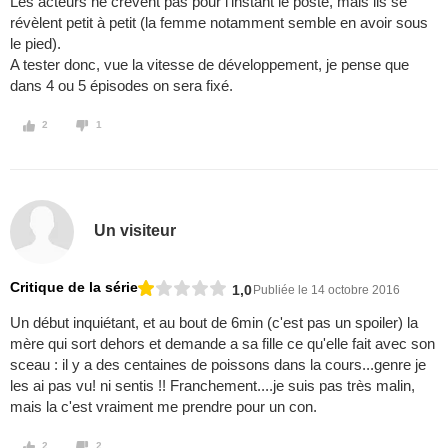
Les acteurs ne crèvent pas pour l'instant le poste, mais ils se
révèlent petit à petit (la femme notamment semble en avoir sous
le pied).
A tester donc, vue la vitesse de développement, je pense que
dans 4 ou 5 épisodes on sera fixé.
2
1
Un visiteur
Critique de la série
1,0
Publiée le 14 octobre 2016
Un début inquiétant, et au bout de 6min (c'est pas un spoiler) la
mère qui sort dehors et demande a sa fille ce qu'elle fait avec son
sceau : il y a des centaines de poissons dans la cours...genre je
les ai pas vu! ni sentis !! Franchement....je suis pas très malin,
mais la c'est vraiment me prendre pour un con.
2
2