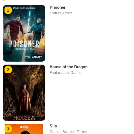
Prisoner
1
Thriller
,
Action
House of the Dragon
2
Fantastique
,
Drame
Silo
3
Drame
,
Science Fiction