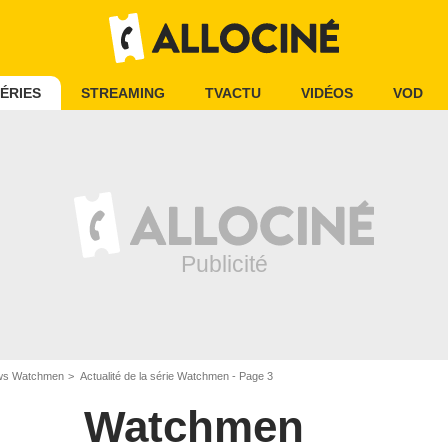
ÉRIES
STREAMING
TVACTU
VIDÉOS
VOD
ws Watchmen
Actualité de la série Watchmen - Page 3
Watchmen