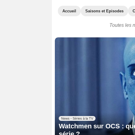
Accueil
Saisons et Episodes
C
Toutes les 
News - Séries à la TV
Watchmen sur OCS : quel
série ?