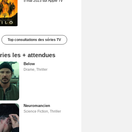
5 mai 2023 sur Apple TV
Top consultations des séries TV
ries les + attendues
Below
Drame
,
Thriller
Neuromancien
Science Fiction
,
Thriller