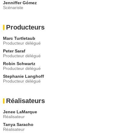
Jenniffer Gómez
Lidia Porto
Scénariste
Silvia Marzquez
- 1 Episode :
4
Luis Bordonada
Producteurs
Nelson Herrera
- 1 Episode :
6
Marc Turtletaub
Erika Soto
Producteur délégué
Karla
Peter Saraf
- 1 Episode :
5
Producteur délégué
Armando Molina
Robin Schwartz
Mr. Sánchez
Producteur délégué
- 1 Episode :
2
Stephanie Langhoff
Graciela Valderrama
Producteur délégué
Tía Magda
- 1 Episode :
2
Michelle Badillo
Réalisateurs
Sam
- 1 Episode :
3
Jenee LaMarque
Jackson Davis
Réalisateur
Juniper
Tanya Saracho
- 1 Episode :
4
Réalisateur
Vico Ortiz