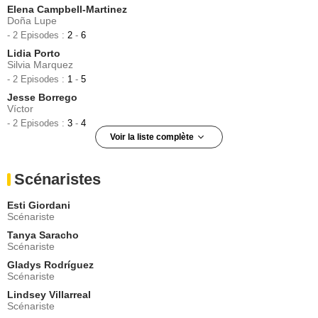
Elena Campbell-Martinez
Doña Lupe
- 2 Episodes :
2
-
6
Lidia Porto
Silvia Marquez
- 2 Episodes :
1
-
5
Jesse Borrego
Víctor
- 2 Episodes :
3
-
4
Voir la liste complète
Jesse Borrego
Victor
Scénaristes
- 2 Episodes :
5
-
6
Adelina Anthony
Esti Giordani
Rocky
Scénariste
- 2 Episodes :
1
-
5
Tanya Saracho
Karen Sours Albisua
Scénariste
Monica
Gladys Rodríguez
- 2 Episodes :
5
-
6
Scénariste
Andrew Steven Hernandez
Mikey
Lindsey Villarreal
Scénariste
- 2 Episodes :
1
-
3