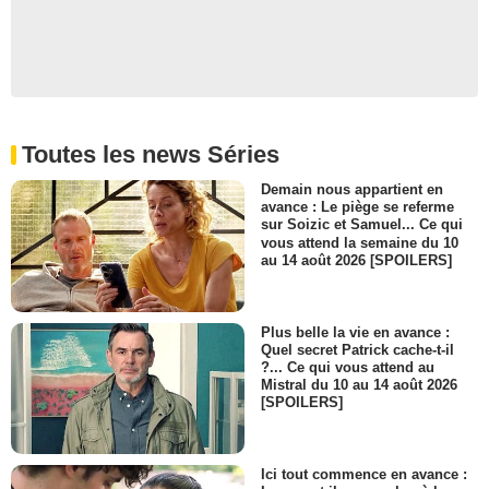
- 1 Episode :
1
Cheryl Umana
Graciela
- 1 Episode :
3
Erik Aude
Agent de l'immigration
- 1 Episode :
3
Toutes les news Séries
Link Ruiz
Attaquant
Demain nous appartient en
avance : Le piège se referme
- 1 Episode :
3
sur Soizic et Samuel... Ce qui
vous attend la semaine du 10
au 14 août 2026 [SPOILERS]
Plus belle la vie en avance :
Quel secret Patrick cache-t-il
?... Ce qui vous attend au
Mistral du 10 au 14 août 2026
[SPOILERS]
Ici tout commence en avance :