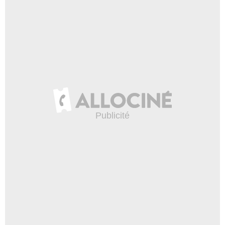
Jenniffer
- 1 Episode :
5
Jazmin Trinidad Siguenz
Assistante de Nelson
- 1 Episode :
6
Bernardo Cubria
Juan Pablo
- 1 Episode :
1
Raul Alberto
Andrés
- 1 Episode :
3
Kelly Guerrero
Alex
- 1 Episode :
3
Taylor Orci
Taylor
- 1 Episode :
5
Madelyn Miranda
Isabela
- 1 Episode :
3
Ignacyo Matynia
Serveur traiteur