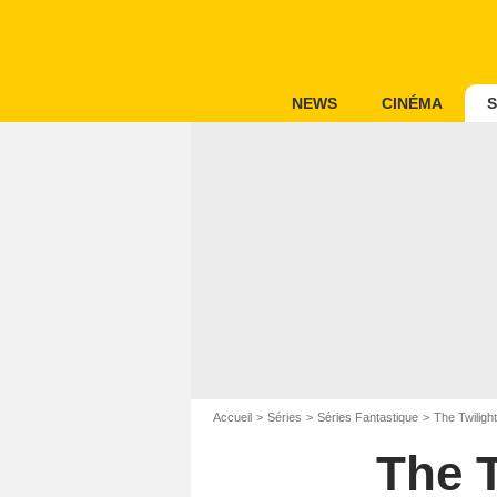
NEWS
CINÉMA
S
Accueil
Séries
Séries Fantastique
The Twiligh
The T