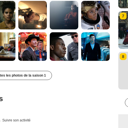
7
8
utes les photos de la saison 1
s
Suivre son activité