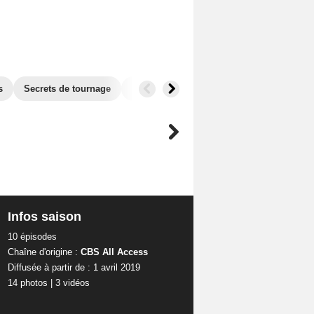
s
Secrets de tournage
Séries similaires
Infos saison
10 épisodes
Chaîne d'origine :
CBS All Access
Diffusée à partir de : 1 avril 2019
14 photos
|
3 vidéos