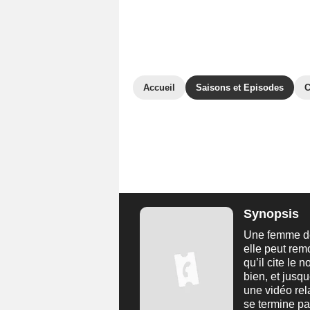
Accueil
Saisons et Episodes
C
Synopsis
Une femme dé
elle peut rem
qu’il cite le 
bien, et jusq
une vidéo rela
se termine pa