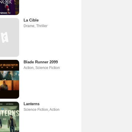
La Cible
Drame
,
Thriller
Blade Runner 2099
Action
,
Science Fiction
Lanterns
Science Fiction
,
Action