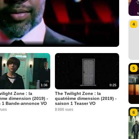
4
5
1:36
0:25
ilight Zone : la
The Twilight Zone : la
ème dimension (2019) -
quatrième dimension (2019) -
n 1 Bande-annonce VO
saison 1 Teaser VO
vues
8 886 vues
6