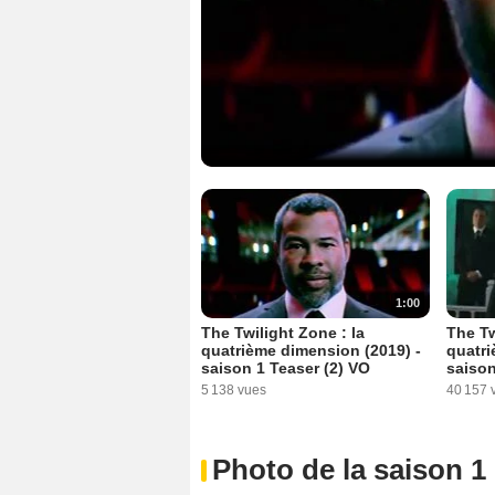
1:00
The Twilight Zone : la
The Tw
quatrième dimension (2019) -
quatri
saison 1 Teaser (2) VO
saiso
5 138 vues
40 157 
Photo de la saison 1