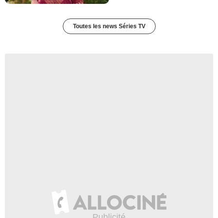
Bernard Danaud
M. Mignon
- 1 Episode :
1
Toutes les news Séries TV
Adou Khan
Homme plèvre
- 1 Episode :
3
Simon Dubois
Homme service technique
- 1 Episode :
1
Vasudha Rungta
Bajram, patiente enceinte
- 1 Episode :
2
Isabelle Anciaux
DRH
- 1 Episode :
7
Nicolas de Lavergne
SDF
- 1 Episode :
1
Julien Roussey
Pompier monoxyde
- 1 Episode :
2
Nafees Waris