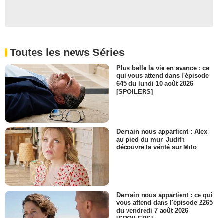
- 1 Episode :
5
Mohamed Nadif
Patron Massan
- 1 Episode :
7
Raphaël Almosni
Toutes les news Séries
Patient mordu
- 1 Episode :
7
Plus belle la vie en avance : ce
qui vous attend dans l'épisode
Sophie Juthong
645 du lundi 10 août 2026
Dao Nguyen
[SPOILERS]
- 1 Episode :
2
Yolande Kama
Yolande Mavounzi
- 1 Episode :
3
Demain nous appartient : Alex
Karine Be
au pied du mur, Judith
Mme Rosticher
découvre la vérité sur Milo
- 1 Episode :
1
Yelen Lo
Alpha
- 1 Episode :
5
Demain nous appartient : ce qui
Nadia Glogowski
vous attend dans l'épisode 2265
Femme patient mordu
du vendredi 7 août 2026
- 1 Episode :
7