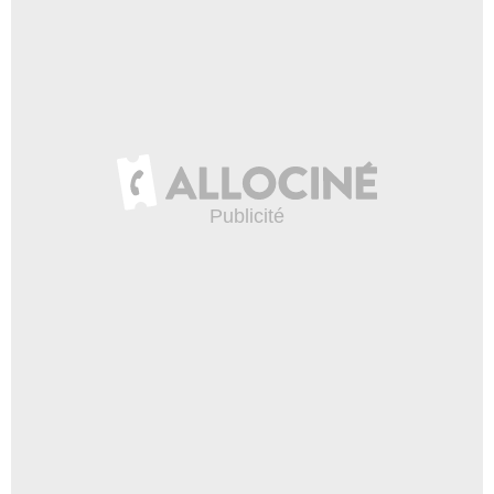
Michel
- 2 Episodes :
1
-
2
François Perache
David Touzery
- 2 Episodes :
4
-
8
Juliette Aoudia
IDE réa
- 2 Episodes :
7
-
8
Eric Caravaca
Manuel Simoni
- 1 Episode :
8
Tatiana Karma
Magda Jorzak
- 1 Episode :
5
Kamel Benchemekh
Massan Youss
- 1 Episode :
7
Alex Cross
Andréa
- 1 Episode :
2
Franck Neckebrock
Coach foot