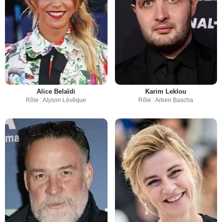
Alice Belaïdi
Karim Leklou
Rôle : Alyson Lévêque
Rôle : Arben Bascha