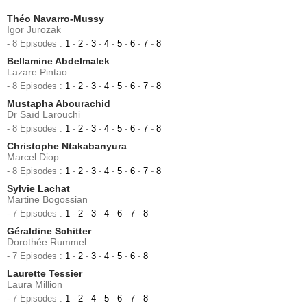
Théo Navarro-Mussy
Igor Jurozak
- 8 Episodes :
1
-
2
-
3
-
4
-
5
-
6
-
7
-
8
Bellamine Abdelmalek
Lazare Pintao
- 8 Episodes :
1
-
2
-
3
-
4
-
5
-
6
-
7
-
8
Mustapha Abourachid
Dr Saïd Larouchi
- 8 Episodes :
1
-
2
-
3
-
4
-
5
-
6
-
7
-
8
Christophe Ntakabanyura
Marcel Diop
- 8 Episodes :
1
-
2
-
3
-
4
-
5
-
6
-
7
-
8
Sylvie Lachat
Martine Bogossian
- 7 Episodes :
1
-
2
-
3
-
4
-
6
-
7
-
8
Géraldine Schitter
Dorothée Rummel
- 7 Episodes :
1
-
2
-
3
-
4
-
5
-
6
-
8
Laurette Tessier
Laura Million
- 7 Episodes :
1
-
2
-
4
-
5
-
6
-
7
-
8