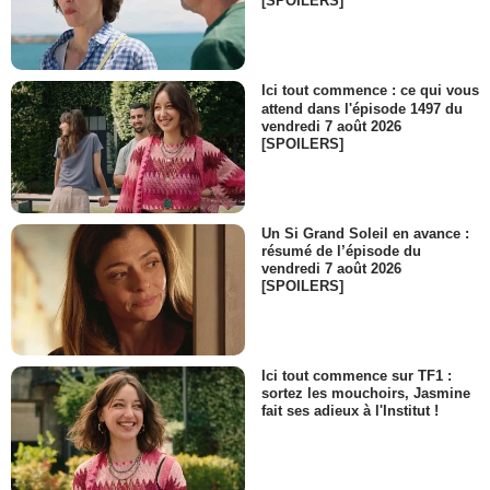
[SPOILERS]
Nicolas Berno
Adrien Philippe
- 1 Episode :
1
Philou Nagau
Ici tout commence : ce qui vous
Joseph Camara
attend dans l'épisode 1497 du
vendredi 7 août 2026
- 1 Episode :
2
[SPOILERS]
Guillaume Bursztyn
Patient colique néphrétique
- 1 Episode :
1
Thierry Levaret
Un Si Grand Soleil en avance :
Sébastien Tourlan
résumé de l’épisode du
- 1 Episode :
3
vendredi 7 août 2026
[SPOILERS]
Freddy Viau
Patient suture Larouchi
- 1 Episode :
5
Elisa Salibur
Ici tout commence sur TF1 :
IDE scan
sortez les mouchoirs, Jasmine
- 1 Episode :
6
fait ses adieux à l'Institut !
François Girard (III)
Rugbyman
- 1 Episode :
7