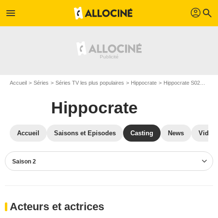
profil
menu
search
Accueil
Séries
Séries TV les plus populaires
Hippocrate
Hippocrate S02
Cast
Hippocrate
Accueil
Saisons et Episodes
Casting
News
Vidéo
Saison 2
Acteurs et actrices