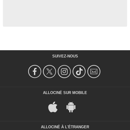
Agnès Vallée
Mère enfant 7 ans
- 1 Episode :
8
Moussa Timera
Patient main
- 1 Episode :
3
Maxime Tshibangu
Dr. Sciara Psy
- 1 Episode :
7
SUIVEZ-NOUS
Thierry Crozet
Mari Mme Renard
- 1 Episode :
3
Grégory Gaule
Pompier Tourlan
- 1 Episode :
3
ALLOCINÉ SUR MOBILE
Samia Sabrine Bitta
Femme salle attente
- 1 Episode :
3
ALLOCINÉ À L'ÉTRANGER