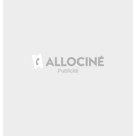
- 1 Episode :
1
Marilyne Lagrafeuil
Julie Talia
- 1 Episode :
3
Franck Font
Employé lingerie
- 1 Episode :
6
Christiane Oui-Oui
Cantinière
- 1 Episode :
7
Marie Bokillon
Cécile Garnier
- 1 Episode :
3
Gaïa Warnant
Ella
- 1 Episode :
7
David Friszman
Docteur barbu
- 1 Episode :
8
Edgar Forwood
Enfant 7 ans
- 1 Episode :
8