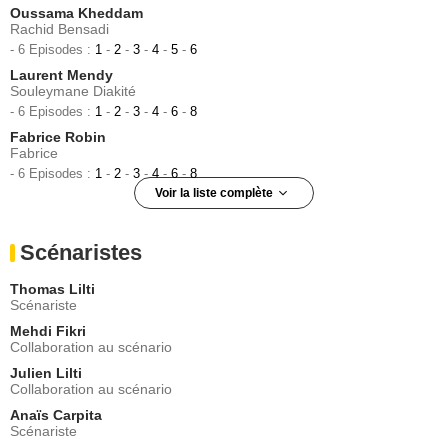
Oussama Kheddam
Rachid Bensadi
- 6 Episodes :
1
-
2
-
3
-
4
-
5
-
6
Laurent Mendy
Souleymane Diakité
- 6 Episodes :
1
-
2
-
3
-
4
-
6
-
8
Fabrice Robin
Fabrice
- 6 Episodes :
1
-
2
-
3
-
4
-
6
-
8
Voir la liste complète
Paul Delbreil
Nadi Bouana
Scénaristes
- 6 Episodes :
1
-
2
-
4
-
6
-
7
-
8
Michael Perez
Thomas Lilti
Fred Iao
Scénariste
- 5 Episodes :
1
-
3
-
4
-
6
-
8
Mehdi Fikri
Séverine Mollet
Collaboration au scénario
Maëlle
Julien Lilti
- 5 Episodes :
1
-
2
-
3
-
4
-
8
Collaboration au scénario
Josée Laprun
Marie-Rose Salaun
Anaïs Carpita
Scénariste
- 5 Episodes :
1
-
3
-
4
-
7
-
8