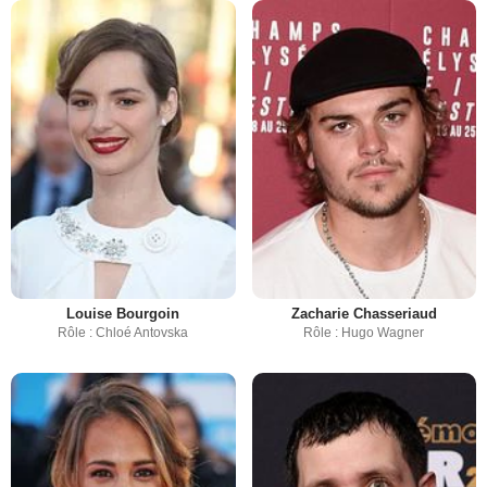
Louise Bourgoin
Zacharie Chasseriaud
Rôle : Chloé Antovska
Rôle : Hugo Wagner