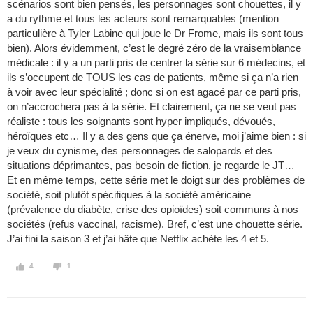
scénarios sont bien pensés, les personnages sont chouettes, il y
a du rythme et tous les acteurs sont remarquables (mention
particulière à Tyler Labine qui joue le Dr Frome, mais ils sont tous
bien). Alors évidemment, c’est le degré zéro de la vraisemblance
médicale : il y a un parti pris de centrer la série sur 6 médecins, et
ils s’occupent de TOUS les cas de patients, même si ça n’a rien
à voir avec leur spécialité ; donc si on est agacé par ce parti pris,
on n’accrochera pas à la série. Et clairement, ça ne se veut pas
réaliste : tous les soignants sont hyper impliqués, dévoués,
héroïques etc… Il y a des gens que ça énerve, moi j’aime bien : si
je veux du cynisme, des personnages de salopards et des
situations déprimantes, pas besoin de fiction, je regarde le JT…
Et en même temps, cette série met le doigt sur des problèmes de
société, soit plutôt spécifiques à la société américaine
(prévalence du diabète, crise des opioïdes) soit communs à nos
sociétés (refus vaccinal, racisme). Bref, c’est une chouette série.
J’ai fini la saison 3 et j’ai hâte que Netflix achète les 4 et 5.
4
1