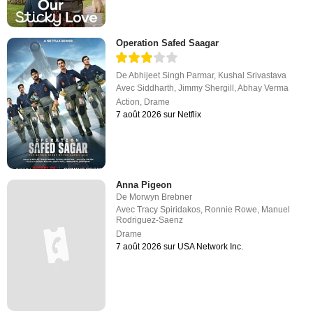
Operation Safed Saagar
De
Abhijeet Singh Parmar
,
Kushal Srivastava
Avec
Siddharth
,
Jimmy Shergill
,
Abhay Verma
Action
,
Drame
7 août 2026 sur Netflix
Anna Pigeon
De
Morwyn Brebner
Avec
Tracy Spiridakos
,
Ronnie Rowe
,
Manuel
Rodriguez-Saenz
Drame
7 août 2026 sur USA Network Inc.