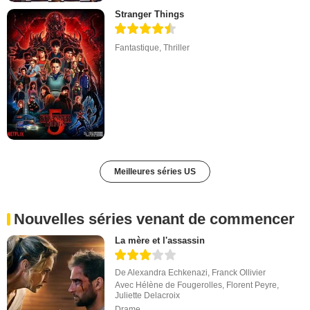
Stranger Things
Fantastique
,
Thriller
Meilleures séries US
Nouvelles séries venant de commencer
La mère et l'assassin
De
Alexandra Echkenazi
,
Franck Ollivier
Avec
Hélène de Fougerolles
,
Florent Peyre
,
Juliette Delacroix
Drame