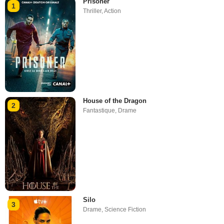
Prisoner
1
Thriller
,
Action
House of the Dragon
2
Fantastique
,
Drame
Silo
3
Drame
,
Science Fiction