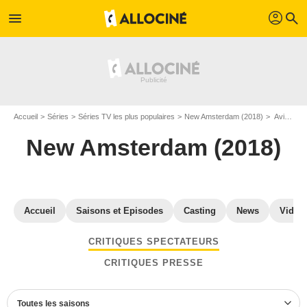
profil
menu
search
Accueil
Séries
Séries TV les plus populaires
New Amsterdam (2018)
Avis New Amsterdam (2018)
New Amsterdam (2018)
Accueil
Saisons et Episodes
Casting
News
Vidéo
CRITIQUES SPECTATEURS
CRITIQUES PRESSE
Toutes les saisons