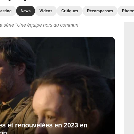
asting
News
Vidéos
Critiques
Récompenses
Photo
la série "Une équipe hors du commun"
es et renouvelées en 2023 en
ion