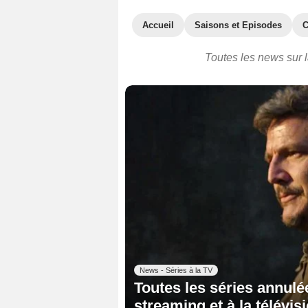
Accueil
Saisons et Episodes
C
Toutes les news sur 
News - Séries à la TV
Toutes les séries annulé
streaming et à la télévis