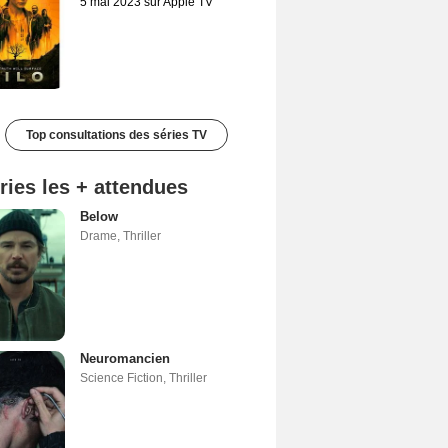
5 mai 2023 sur Apple TV
Top consultations des séries TV
ries les + attendues
Below
Drame
,
Thriller
Neuromancien
Science Fiction
,
Thriller