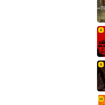
8
9
10