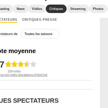
asting
News
Vidéos
Critiques
Streaming
Photos
CTATEURS
CRITIQUES PRESSE
ectateurs de
Toutes les saisons
te moyenne
,7
209 notes
 sur les notes spectateurs d'AlloCiné
QUES SPECTATEURS