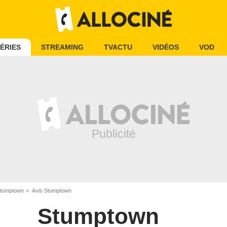
ÉRIES
STREAMING
TVACTU
VIDÉOS
VOD
tumptown
Avis Stumptown
Stumptown