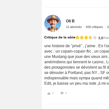
Oli B
12 abonnés
656 critiques
S
Critique de la série
3,5
Publ
une histoire de "privé" , j'aime . En l
avec : un copain-copain flic , un copa
une Mustang que joue des vieux airs à 
amérindiens qui tiennent le casino..
des protagonistes se dévoilent au fil 
se dérouler à Portland, pas NY , SF o
indispensable mais sympa quand mê
Edit, je baisse un peu ma note ,à mi-s
0
0