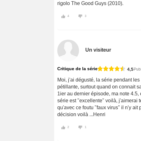
rigolo The Good Guys (2010).
4
3
Un visiteur
Critique de la série
4,5
Publ
Moi, j'ai dégusté, la série pendant les 
pétillante, surtout quand on connait s
1ier au dernier épisode, ma note 4.5, c
série est "excellente" voilà, j'aimerai
qu'avec ce foutu "faux virus" il n'y ait
décision voilà ...Henri
2
1