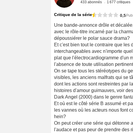
433 abonnés
1 677 critiques
Critique de la série
0,5
Publ
Une bande-annonce drôle et décalée, 
avec le rôle-titre incarné par la cha
dépoussiérer le polar sauce drama?
Et c'est bien tout le contraire que le
interchangeables avec n'importe quell
plat que l'électrocardiogramme d'un m
l'absence de toute utilisation pertine
On se tape tous les stéréotypes du ge
visibles, les anciens malfrats qui se t
dont les actions sont restreintes par
histoires d'amour guimauves, voir des 
Dark Angel (2000) dans le genre fanta
Et où est le côté série B assumé et pa
les vannes où les acteurs nous font 
hein?
On peut créer une série qui détonne a
l'audace et pas peur de prendre des r