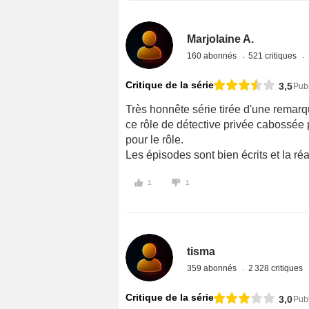
Marjolaine A.
160 abonnés
521 critiques
Critique de la série
3,5
Pub
Très honnête série tirée d'une rema
ce rôle de détective privée cabossée p
pour le rôle.
Les épisodes sont bien écrits et la réa
1
1
tisma
359 abonnés
2 328 critiques
Critique de la série
3,0
Publ