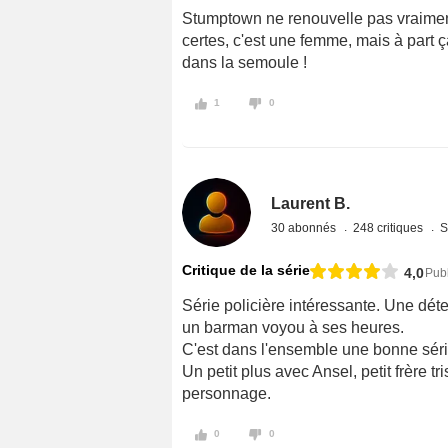
Stumptown ne renouvelle pas vraiment 
certes, c'est une femme, mais à part 
dans la semoule !
1
0
Laurent B.
30 abonnés
248 critiques
S
Critique de la série
4,0
Publ
Série policière intéressante. Une déte
un barman voyou à ses heures.
C'est dans l'ensemble une bonne sér
Un petit plus avec Ansel, petit frère 
personnage.
0
0