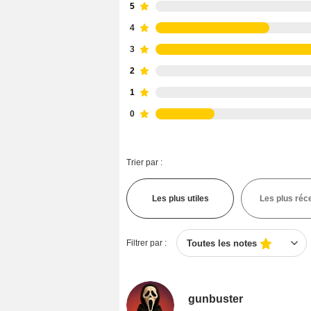
5
4
3
2
1
0
Trier par :
Les plus utiles
Les plus réc
Filtrer par :
Toutes les notes
gunbuster