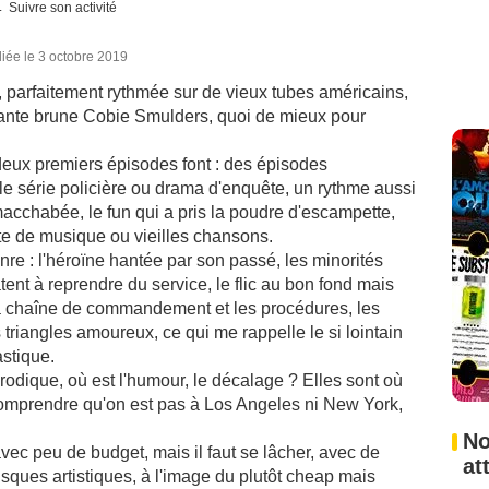
Suivre son activité
iée le 3 octobre 2019
parfaitement rythmée sur de vieux tubes américains,
rmante brune Cobie Smulders, quoi de mieux pour
s deux premiers épisodes font : des épisodes
e série policière ou drama d'enquête, un rythme aussi
acchabée, le fun qui a pris la poudre d'escampette,
nte de musique ou vieilles chansons.
nre : l'héroïne hantée par son passé, les minorités
âtent à reprendre du service, le flic au bon fond mais
 la chaîne de commandement et les procédures, les
triangles amoureux, ce qui me rappelle le si lointain
stique.
rodique, où est l'humour, le décalage ? Elles sont où
comprendre qu'on est pas à Los Angeles ni New York,
No
vec peu de budget, mais il faut se lâcher, avec de
at
isques artistiques, à l'image du plutôt cheap mais