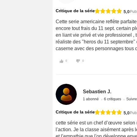
Critique de la série
5,0
Publ
Cette serie americaine reflète parfai
encore tout frais du 11 sept. certain p
en liant vie privé et vie professionel
réaliste des "heros du 11 septembre" 
caserne avec des personnages tous diff
0
0
Sebastien J.
1 abonné
6 critiques
Suivre
Critique de la série
5,0
Publ
cette série est un chef d’œuvre selon
l'action. Je la classe aisément après
et l’empathie que l'on développe en