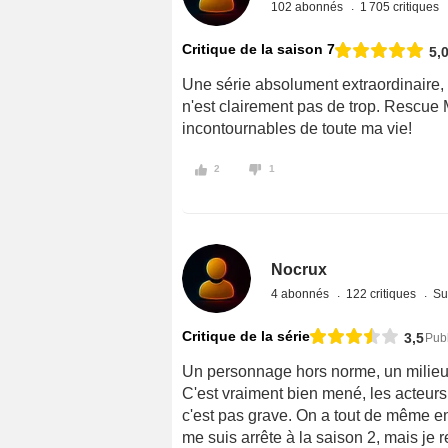
102 abonnés
1 705 critiques
Critique de la saison 7
5,
Une série absolument extraordinaire, 
n'est clairement pas de trop. Rescue 
incontournables de toute ma vie!
2
1
Nocrux
4 abonnés
122 critiques
Su
Critique de la série
3,5
Pub
Un personnage hors norme, un milieux
C'est vraiment bien mené, les acteurs 
c'est pas grave. On a tout de même en
me suis arrête à la saison 2, mais je r