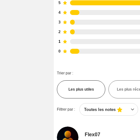
5
4
3
2
1
0
Trier par :
Les plus utiles
Les plus réc
Filtrer par :
Toutes les notes
Flex07