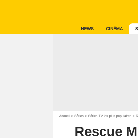
NEWS
CINÉMA
S
Accueil
Séries
Séries TV les plus populaires
R
Rescue Me