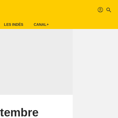
profil
search
LES INDÉS
CANAL+
ptembre