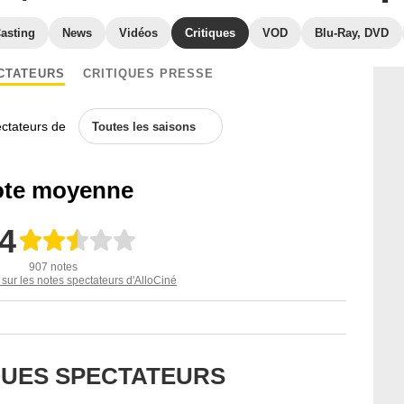
asting
News
Vidéos
Critiques
VOD
Blu-Ray, DVD
CTATEURS
CRITIQUES PRESSE
ectateurs de
Toutes les saisons
te moyenne
,4
907 notes
 sur les notes spectateurs d'AlloCiné
IQUES SPECTATEURS