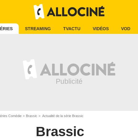
ÉRIES
STREAMING
TVACTU
VIDÉOS
VOD
éries Comédie
Brassic
Actualité de la série Brassic
Brassic