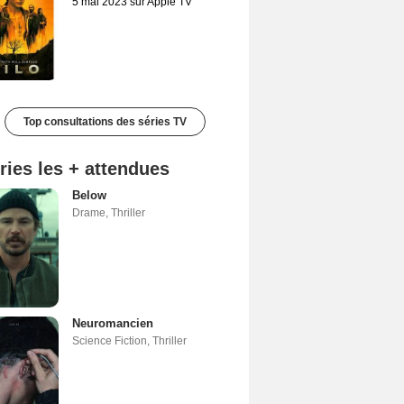
5 mai 2023 sur Apple TV
Top consultations des séries TV
ries les + attendues
Below
Drame
,
Thriller
Neuromancien
Science Fiction
,
Thriller