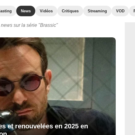
asting
News
Vidéos
Critiques
Streaming
VOD
 news sur la série "Brassic"
es et renouvelées en 2025 en
ion