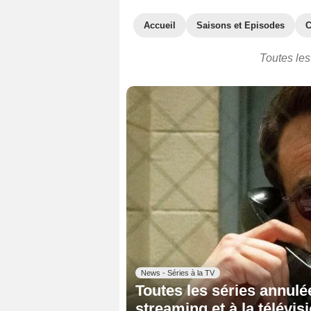
Accueil
Saisons et Episodes
C
Toutes les
News - Séries à la TV
Toutes les séries annulé
streaming et à la télévis