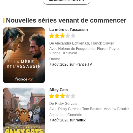
Nouvelles séries venant de commencer
La mère et l'assassin
De
Alexandra Echkenazi
,
Franck Ollivier
Avec
Hélène de Fougerolles
,
Florent Peyre
,
Vittoria Di Savoia
Drame
7 août 2026 sur France.TV
Alley Cats
De
Ricky Gervais
Avec
Ricky Gervais
,
Tom Basden
,
Andrew Brooke
Animation
,
Comédie
7 août 2026 sur Netflix