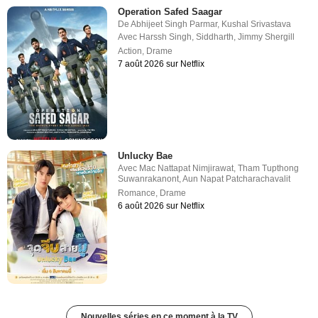
Operation Safed Saagar
De
Abhijeet Singh Parmar
,
Kushal Srivastava
Avec
Harssh Singh
,
Siddharth
,
Jimmy Shergill
Action
,
Drame
7 août 2026 sur Netflix
Unlucky Bae
Avec
Mac Nattapat Nimjirawat
,
Tham Tupthong
Suwanrakanont
,
Aun Napat Patcharachavalit
Romance
,
Drame
6 août 2026 sur Netflix
Nouvelles séries en ce moment à la TV