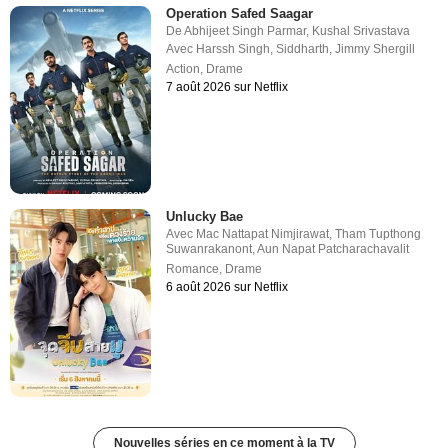
Operation Safed Saagar
De
Abhijeet Singh Parmar
,
Kushal Srivastava
Avec
Harssh Singh
,
Siddharth
,
Jimmy Shergill
Action
,
Drame
7 août 2026 sur Netflix
Unlucky Bae
Avec
Mac Nattapat Nimjirawat
,
Tham Tupthong
Suwanrakanont
,
Aun Napat Patcharachavalit
Romance
,
Drame
6 août 2026 sur Netflix
Nouvelles séries en ce moment à la TV