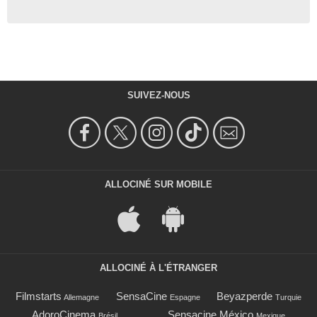
SUIVEZ-NOUS
ALLOCINÉ SUR MOBILE
ALLOCINÉ À L'ÉTRANGER
Filmstarts
SensaCine
Beyazperde
Allemagne
Espagne
Turquie
AdoroCinema
Sensacine México
Brésil
Mexique