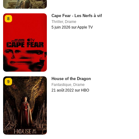
Cape Fear - Les Nerfs à vif
8
Thriller
,
Drame
5 juin 2026 sur Apple TV
House of the Dragon
9
Fantastique
,
Drame
21 août 2022 sur HBO