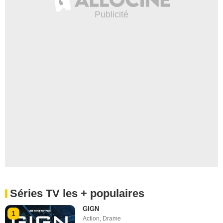
Séries TV les + populaires
GIGN
1
Action
,
Drame