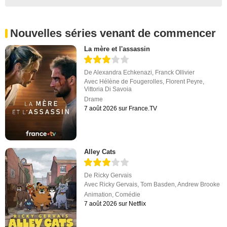
Nouvelles séries venant de commencer
La mère et l'assassin
De
Alexandra Echkenazi
,
Franck Ollivier
Avec
Hélène de Fougerolles
,
Florent Peyre
,
Vittoria Di Savoia
Drame
7 août 2026 sur France.TV
Alley Cats
De
Ricky Gervais
Avec
Ricky Gervais
,
Tom Basden
,
Andrew Brooke
Animation
,
Comédie
7 août 2026 sur Netflix