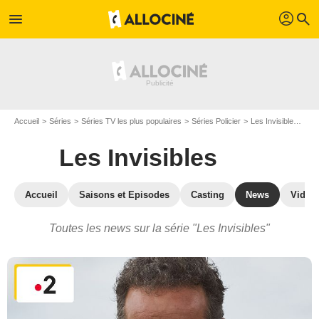
profil
menu
search
Accueil
Séries
Séries TV les plus populaires
Séries Policier
Les Invisibles
Act
Les Invisibles
Accueil
Saisons et Episodes
Casting
News
Vidéo
Toutes les news sur la série "Les Invisibles"