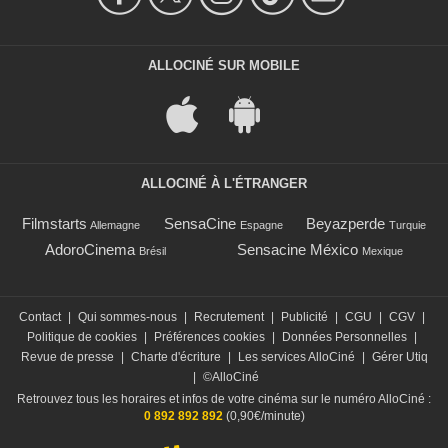
ALLOCINÉ SUR MOBILE
ALLOCINÉ À L'ÉTRANGER
Filmstarts
SensaCine
Beyazperde
Allemagne
Espagne
Turquie
AdoroCinema
Sensacine México
Brésil
Mexique
Contact
|
Qui sommes-nous
|
Recrutement
|
Publicité
|
CGU
|
CGV
|
Politique de cookies
|
Préférences cookies
|
Données Personnelles
|
Revue de presse
|
Charte d'écriture
|
Les services AlloCiné
|
Gérer Utiq
|
©AlloCiné
Retrouvez tous les horaires et infos de votre cinéma sur le numéro AlloCiné :
0 892 892 892
(0,90€/minute)