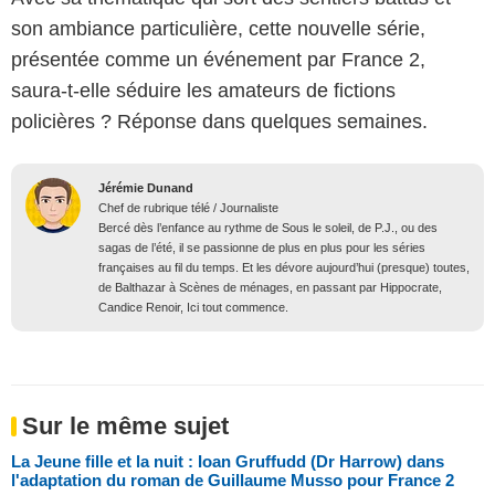
son ambiance particulière, cette nouvelle série,
présentée comme un événement par France 2,
saura-t-elle séduire les amateurs de fictions
policières ? Réponse dans quelques semaines.
Jérémie Dunand
Chef de rubrique télé / Journaliste
Bercé dès l’enfance au rythme de Sous le soleil, de P.J., ou des
sagas de l’été, il se passionne de plus en plus pour les séries
françaises au fil du temps. Et les dévore aujourd’hui (presque) toutes,
de Balthazar à Scènes de ménages, en passant par Hippocrate,
Candice Renoir, Ici tout commence.
Sur le même sujet
La Jeune fille et la nuit : Ioan Gruffudd (Dr Harrow) dans
l'adaptation du roman de Guillaume Musso pour France 2