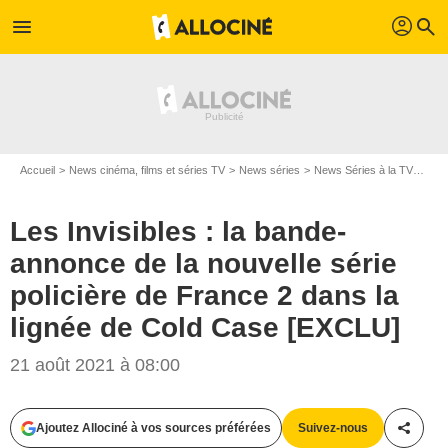
profil
menu
search
Accueil
News cinéma, films et séries TV
News séries
News Séries à la TV
Les 
Les Invisibles : la bande-
annonce de la nouvelle série
policière de France 2 dans la
lignée de Cold Case [EXCLU]
21 août 2021 à 08:00
Ajoutez Allociné à vos sources préférées
Suivez-nous
Partag