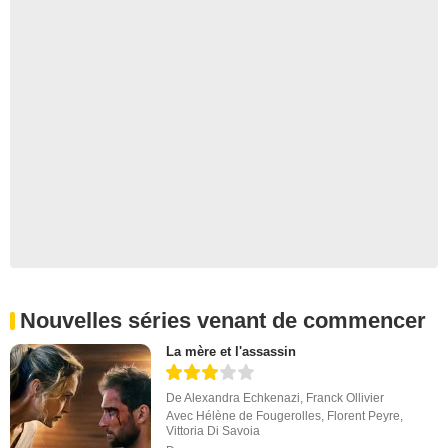
Nouvelles séries venant de commencer
La mère et l'assassin
De
Alexandra Echkenazi
,
Franck Ollivier
Avec
Hélène de Fougerolles
,
Florent Peyre
,
Vittoria Di Savoia