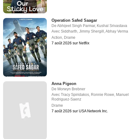
Operation Safed Saagar
De
Abhijeet Singh Parmar
,
Kushal Srivastava
Avec
Siddharth
,
Jimmy Shergill
,
Abhay Verma
Action
,
Drame
7 août 2026 sur Netflix
Anna Pigeon
De
Morwyn Brebner
Avec
Tracy Spiridakos
,
Ronnie Rowe
,
Manuel
Rodriguez-Saenz
Drame
7 août 2026 sur USA Network Inc.