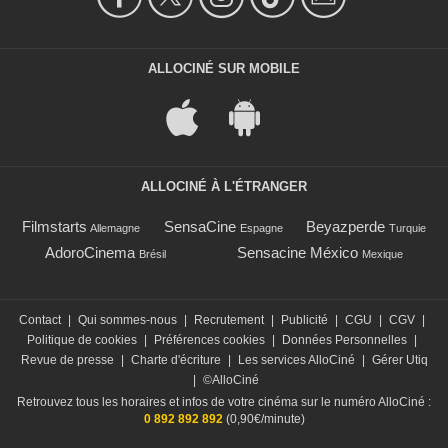
ALLOCINÉ SUR MOBILE
ALLOCINÉ À L'ÉTRANGER
Filmstarts
SensaCine
Beyazperde
Allemagne
Espagne
Turquie
AdoroCinema
Sensacine México
Brésil
Mexique
Contact
|
Qui sommes-nous
|
Recrutement
|
Publicité
|
CGU
|
CGV
|
Politique de cookies
|
Préférences cookies
|
Données Personnelles
|
Revue de presse
|
Charte d'écriture
|
Les services AlloCiné
|
Gérer Utiq
|
©AlloCiné
Retrouvez tous les horaires et infos de votre cinéma sur le numéro AlloCiné :
0 892 892 892
(0,90€/minute)