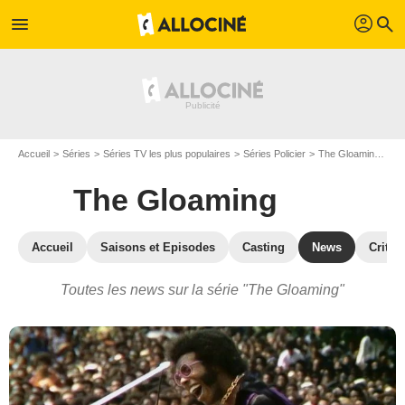
profil
menu
search
Accueil
Séries
Séries TV les plus populaires
Séries Policier
The Gloaming
Ac
The Gloaming
Accueil
Saisons et Episodes
Casting
News
Critiq
Toutes les news sur la série "The Gloaming"