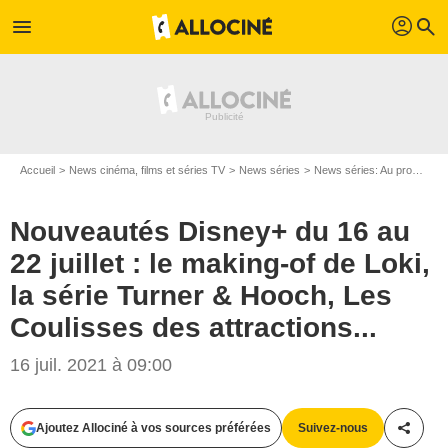
profil
menu
search
Accueil
News cinéma, films et séries TV
News séries
News séries: Au programme
Nouveautés Disney+ du 16 au
22 juillet : le making-of de Loki,
la série Turner & Hooch, Les
Coulisses des attractions...
16 juil. 2021 à 09:00
Ajoutez Allociné à vos sources préférées
Suivez-nous
Partag