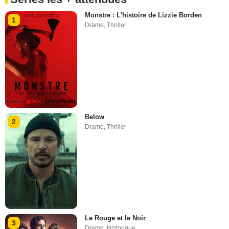
Monstre : L'histoire de Lizzie Borden
1
Drame
,
Thriller
Below
2
Drame
,
Thriller
Le Rouge et le Noir
3
Drame
,
Historique