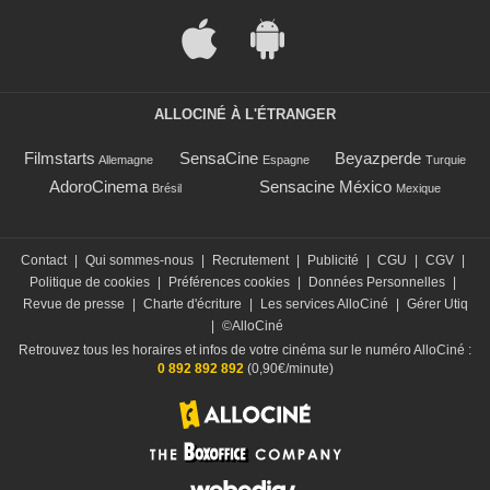
ALLOCINÉ À L'ÉTRANGER
Filmstarts
SensaCine
Beyazperde
Allemagne
Espagne
Turquie
AdoroCinema
Sensacine México
Brésil
Mexique
Contact
|
Qui sommes-nous
|
Recrutement
|
Publicité
|
CGU
|
CGV
|
Politique de cookies
|
Préférences cookies
|
Données Personnelles
|
Revue de presse
|
Charte d'écriture
|
Les services AlloCiné
|
Gérer Utiq
|
©AlloCiné
Retrouvez tous les horaires et infos de votre cinéma sur le numéro AlloCiné :
0 892 892 892
(0,90€/minute)