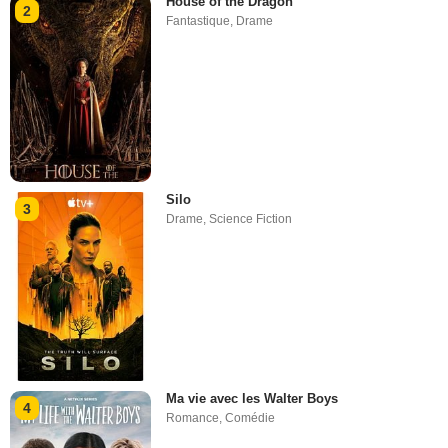
House of the Dragon
2
Fantastique
,
Drame
Silo
3
Drame
,
Science Fiction
Ma vie avec les Walter Boys
4
Romance
,
Comédie