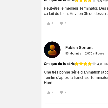
4,0
Pub
Peut-être le meilleur Terminator. Des
ça fait du bien. Environ 3h de dessin 
4
3
Fabien Sorrant
83 abonnés
2 070 critiques
Critique de la série
4,0
Pub
Une très bonne série d'animation jap
Tomlin d'après la franchise Terminat
Hurd.
4
3