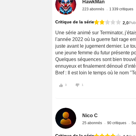
HawkMan
223 abonnés
1 339 critiques
Critique de la série
2,0
Publ
Une série animé sur Terminator, j'étais
l'année 2022 où la guerre fait rage en
juste avant le jugement dernier. Le t
une jeune femme du futur présente pou
Quelques séquences sont bien trouvés
ennuyeux et finalement dénoué d'intér
Bref : Il est loin le temps où le nom "T
3
1
Nico C
25 abonnés
90 critiques
Su
Critique de la série