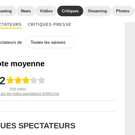
asting
News
Vidéos
Critiques
Streaming
Photos
CTATEURS
CRITIQUES PRESSE
ectateurs de
Toutes les saisons
te moyenne
,2
259 notes
 sur les notes spectateurs d'AlloCiné
IQUES SPECTATEURS