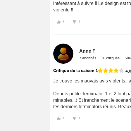
intéressant à suivre !! Le design est t
violente !!
6
1
Anne F
7 abonnés
10 critiques
Suiv
Critique de la saison 1
4,
Je trouve les mauvais avis violents.. à 
Depuis petite Terminator 1 et 2 font p
minables...) Et franchement le scenari
les derniers terminators réunis. Bea
7
2