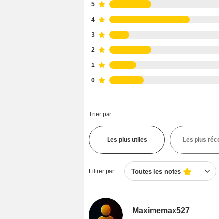
5
4
3
2
1
0
Trier par :
Les plus utiles
Les plus réc
Filtrer par :
Toutes les notes
Maximemax527