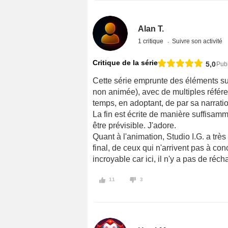
Alan T.
1 critique
Suivre son activité
Critique de la série
5,0
Publ
Cette série emprunte des éléments subt
non animée), avec de multiples référ
temps, en adoptant, de par sa narratio
La fin est écrite de manière suffisam
être prévisible. J'adore.
Quant à l'animation, Studio I.G. a trè
final, de ceux qui n'arrivent pas à co
incroyable car ici, il n'y a pas de ré
11
3