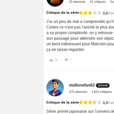
20 abonnés
41 critiques
Su
Critique de la série
3,0
Publ
J'ai un peu de mal a comprendre qu'il 
Certes ce n'est pas l'animé le plus exce
a sa propre complexité, on y retrouve 
son passage pour atteindre son object
un twist intéressant pour Malcolm pour 
ça se laisse regarder.
18
1
stallonefan62
375 abonnés
2 925 critiques
Critique de la série
3,5
Pub
Série animé japonaise sur l'univers de 