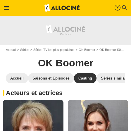
profil
menu
search
Accueil
Séries
Séries TV les plus populaires
OK Boomer
OK Boomer S01
Ca
OK Boomer
Accueil
Saisons et Episodes
Casting
Séries similaire
Acteurs et actrices