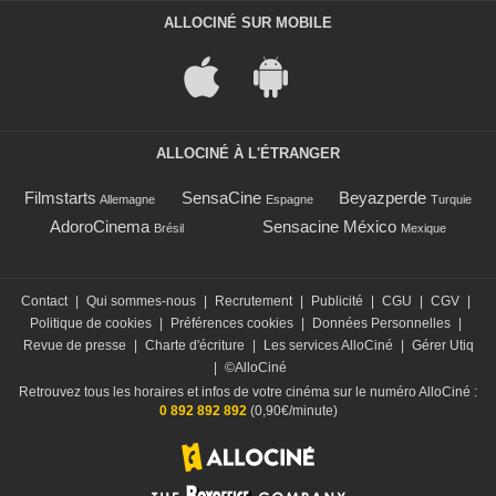
ALLOCINÉ SUR MOBILE
ALLOCINÉ À L'ÉTRANGER
Filmstarts
SensaCine
Beyazperde
Allemagne
Espagne
Turquie
AdoroCinema
Sensacine México
Brésil
Mexique
Contact
|
Qui sommes-nous
|
Recrutement
|
Publicité
|
CGU
|
CGV
|
Politique de cookies
|
Préférences cookies
|
Données Personnelles
|
Revue de presse
|
Charte d'écriture
|
Les services AlloCiné
|
Gérer Utiq
|
©AlloCiné
Retrouvez tous les horaires et infos de votre cinéma sur le numéro AlloCiné :
0 892 892 892
(0,90€/minute)