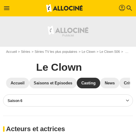
profil
menu
search
Accueil
Séries
Séries TV les plus populaires
Le Clown
Le Clown S06
Casting Le Clown S06
Le Clown
Accueil
Saisons et Episodes
Casting
News
Critiq
Saison 6
Acteurs et actrices