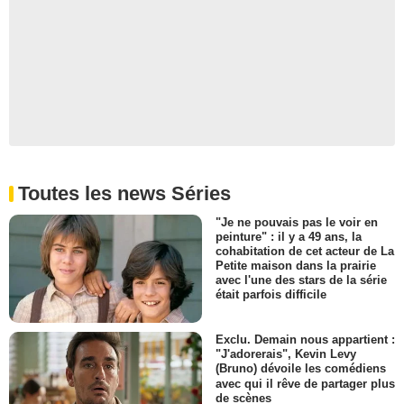
Dieter Dost
Karnevalist
- 1 Episode :
5
Tilo Nest
Karol
- 1 Episode :
6
Marco Wohlwend
Gangster
- 1 Episode :
3
Christian Viktor Keune
Toutes les news Séries
Busfahrer
- 1 Episode :
6
"Je ne pouvais pas le voir en
Jörg Schade
peinture" : il y a 49 ans, la
Seifert
cohabitation de cet acteur de La
Petite maison dans la prairie
- 1 Episode :
4
avec l'une des stars de la série
Zora Holt
était parfois difficile
Passager d'autobus
- 1 Episode :
6
Exclu. Demain nous appartient :
"J'adorerais", Kevin Levy
(Bruno) dévoile les comédiens
avec qui il rêve de partager plus
de scènes