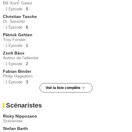
Bill 'Kurti' Gates
- 1 Episode :
5
Christian Tasche
Dr. Sassnitz
- 1 Episode :
6
Pätrick Gehlen
Troy Forster
- 1 Episode :
1
Zsolt Bács
Auteur de l'attentat
- 1 Episode :
2
Fabian Binder
Philip Hagedorn
- 1 Episode :
3
Voir la liste complète
Claudio Caiolo
Filipe Spinosi
Scénaristes
- 1 Episode :
4
Fabian Joest Passamonte
Ricky Nippozano
Pjotr Marcovich
Scénariste
- 1 Episode :
5
Stefan Barth
Matthias Redlhammer