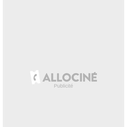
- 1 Episode :
1
Christian Koerner
Commissaire de police
- 1 Episode :
2
Luis Lamprecht
- 1 Episode :
3
Andreas Hofer
Werner Kranz
- 1 Episode :
4
Mirjam Wiesemann
Frau Wiesner
- 1 Episode :
5
Erdal Kacar
Paolo Salva
- 1 Episode :
1
Claus-Peter Seifert
Krick
- 1 Episode :
3
Carsten Andörfer
Dieter Böhm
- 1 Episode :
4