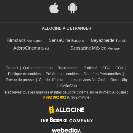
ALLOCINÉ À L'ÉTRANGER
Filmstarts
SensaCine
Beyazperde
Allemagne
Espagne
Turquie
AdoroCinema
Sensacine México
Brésil
Mexique
Contact
|
Qui sommes-nous
|
Recrutement
|
Publicité
|
CGU
|
CGV
|
Politique de cookies
|
Préférences cookies
|
Données Personnelles
|
Revue de presse
|
Charte d'écriture
|
Les services AlloCiné
|
Gérer Utiq
|
©AlloCiné
Retrouvez tous les horaires et infos de votre cinéma sur le numéro AlloCiné :
0 892 892 892
(0,90€/minute)