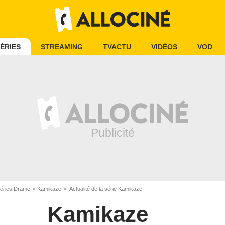
ÉRIES
STREAMING
TVACTU
VIDÉOS
VOD
éries Drame
Kamikaze
Actualité de la série Kamikaze
Kamikaze