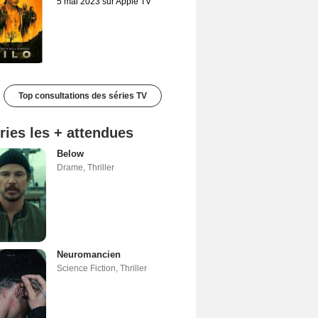
5 mai 2023 sur Apple TV
Top consultations des séries TV
ries les + attendues
Below
Drame
,
Thriller
Neuromancien
Science Fiction
,
Thriller