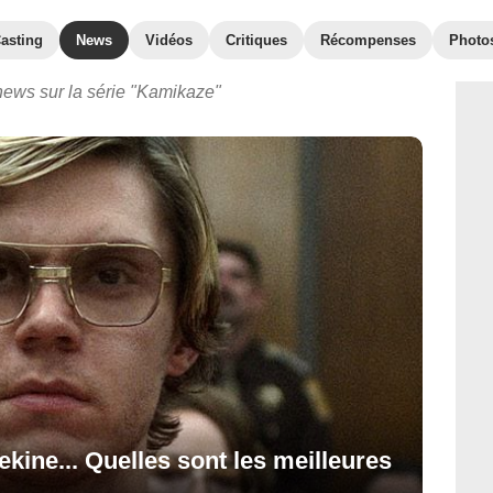
asting
News
Vidéos
Critiques
Récompenses
Photo
news sur la série "Kamikaze"
ine... Quelles sont les meilleures