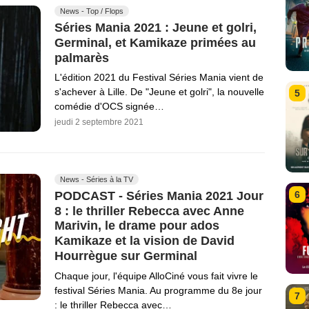
News - Top / Flops
Séries Mania 2021 : Jeune et golri,
Germinal, et Kamikaze primées au
palmarès
L'édition 2021 du Festival Séries Mania vient de
s'achever à Lille. De "Jeune et golri", la nouvelle
5
comédie d'OCS signée…
jeudi 2 septembre 2021
News - Séries à la TV
PODCAST - Séries Mania 2021 Jour
6
8 : le thriller Rebecca avec Anne
Marivin, le drame pour ados
Kamikaze et la vision de David
Hourrègue sur Germinal
Chaque jour, l'équipe AlloCiné vous fait vivre le
festival Séries Mania. Au programme du 8e jour
7
: le thriller Rebecca avec…