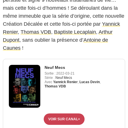
persiste et signe 9 nouveaux instantanés de vie…
mais cette fois-ci d’hommes ! Se déroulant dans la
même immeuble que la série d’origine, cette nouvelle
Création Décalée et cette fois-ci portée par
Yannick
Renier
,
Thomas VDB
,
Baptiste Lecaplain
,
Arthur
Dupont
, sans oublier la présence d’
Antoine de
Caunes
!
Neuf Mecs
Sortie :
2022-03-21
Série :
Neuf Mecs
Avec
Yannick Renier
,
Lucas Devin
,
Thomas VDB
VOIR SUR CANAL+