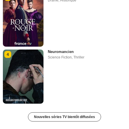
Drame
,
Historique
Neuromancien
4
Science Fiction
,
Thriller
Nouvelles séries TV bientôt diffusées