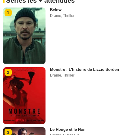
Séries les + attendues
Below
1
Drame
,
Thriller
Monstre : L'histoire de Lizzie Borden
2
Drame
,
Thriller
Le Rouge et le Noir
3