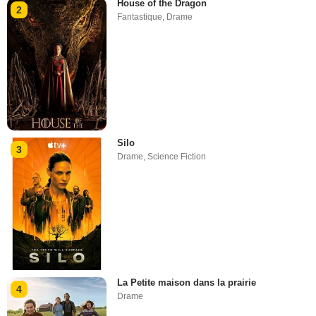
House of the Dragon
2
Fantastique
,
Drame
Silo
3
Drame
,
Science Fiction
La Petite maison dans la prairie
4
Drame