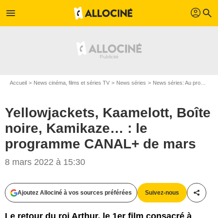
profil
menu
search
Accueil
News cinéma, films et séries TV
News séries
News séries: Au programme
Yellowjackets, Kaamelott, Boîte
noire, Kamikaze… : le
programme CANAL+ de mars
8 mars 2022 à 15:30
Ajoutez Allociné à vos sources préférées
Suivez-nous
Partag
Le retour du roi Arthur, le 1er film consacré à