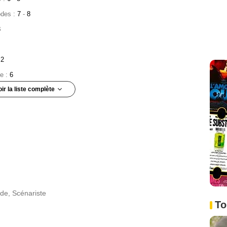
odes :
7
-
8
8
:
2
de :
6
oir la liste complète
:
6
e :
1
:
7
de, Scénariste
gby
- 1 Episode :
8
To
 :
1