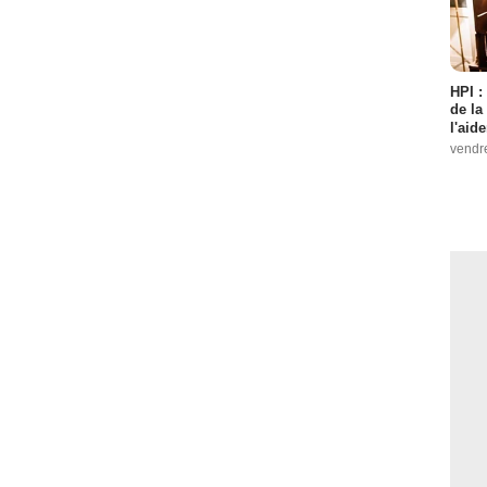
HPI :
de la
l'aid
vendr