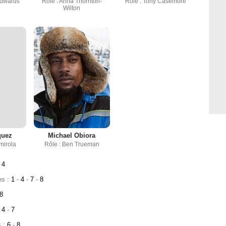
Edwards
Rôle : Anna Thornton-
Rôle : Tony Casemore
Wilton
quez
Michael Obiora
imirola
Rôle : Ben Trueman
4
es :
1
-
4
-
7
-
8
8
4
-
7
s :
6
-
8