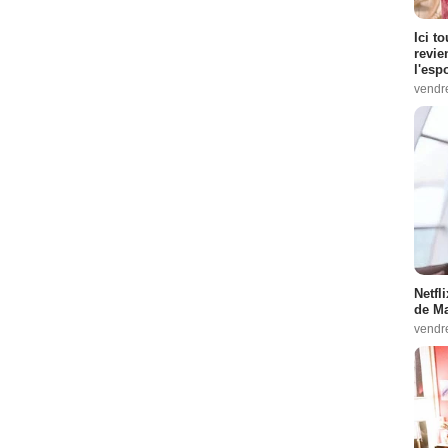
Ici t
revie
l'esp
vendr
Netfl
de Ma
vendr