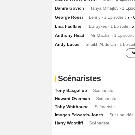
Danira Govich
Tanya Mihajlov
- 2 Epis
George Rossi
Lenny
- 2 Episodes :
7
-
Lisa Faulkner
Liz Sykes
- 1 Episode :
5
Anthony Head
Mr Machin
- 1 Episode 
Andy Lucas
Sheikh Abdullah
- 1 Episo
V
Michael Maloney
Johnson
- 1 Episode 
Alki David
Pappas
- 1 Episode :
7
Scénaristes
Rachael Stirling
Nina Bailey
- 1 Episod
Tony Basgallop
Scénariste
Alan Mckenna
Pilote
- 1 Episode :
6
Howard Overman
Scénariste
Andrzej Borkowski
Sergio
- 1 Episode 
Toby Whithouse
Scénariste
Duggie Brown
Cord
- 1 Episode :
4
Imogen Edwards-Jones
Sur une idée 
Martin Herdman
Détective Sergent Be
Harry Wootliff
Scénariste
Danny Webb (V)
Matthews
- 1 Episode