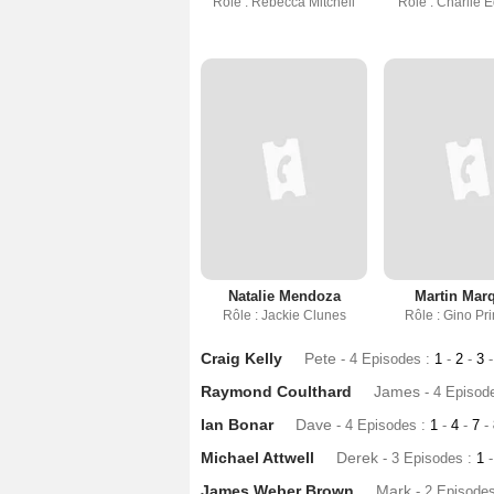
Rôle : Rebecca Mitchell
Rôle : Charlie 
Natalie Mendoza
Martin Mar
Rôle : Jackie Clunes
Rôle : Gino Pr
Craig Kelly
Pete
- 4 Episodes :
1
-
2
-
3
-
Raymond Coulthard
James
- 4 Episod
Ian Bonar
Dave
- 4 Episodes :
1
-
4
-
7
-
Michael Attwell
Derek
- 3 Episodes :
1
-
James Weber Brown
Mark
- 2 Episode