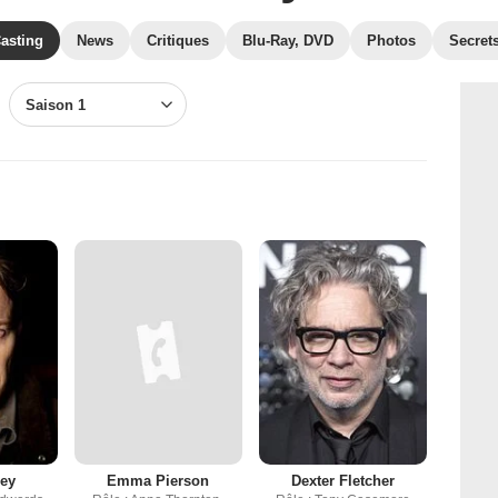
asting
News
Critiques
Blu-Ray, DVD
Photos
Secret
Saison 1
ley
Emma Pierson
Dexter Fletcher