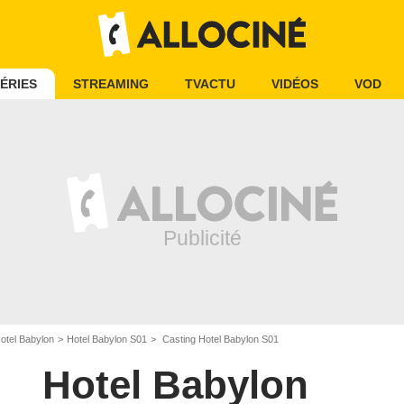
ÉRIES
STREAMING
TVACTU
VIDÉOS
VOD
otel Babylon
Hotel Babylon S01
Casting Hotel Babylon S01
Hotel Babylon