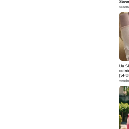
Séver
vendr
Un Si
soiré
[SPO
vendr