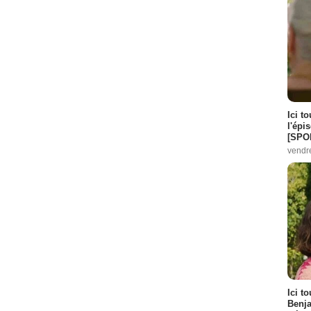
 :
4
Episode :
7
 :
8
 :
7
Ici t
l'épi
 Episode :
8
[SPO
de :
7
vendr
isode :
7
Ici t
Benj